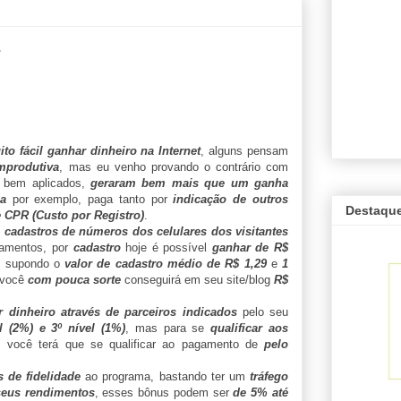
to fácil ganhar dinheiro na Internet
, alguns pensam
improdutiva
, mas eu venho provando o contrário com
 bem aplicados,
geraram bem mais que um ganha
ia
por exemplo, paga tanto por
indicação de outros
Destaqu
 CPR (Custo por Registro)
.
o
cadastros de números dos celulares dos visitantes
onamentos, por
cadastro
hoje é possível
ganhar de R$
, supondo o
valor de cadastro médio de R$ 1,29
e
1
, você
com pouca sorte
conseguirá em seu site/blog
R$
r dinheiro através de parceiros indicados
pelo seu
el (2%) e 3º nível (1%)
, mas para se
qualificar aos
, você terá que se qualificar ao pagamento de
pelo
 de fidelidade
ao programa, bastando ter um
tráfego
seus rendimentos
, esses bônus podem ser
de 5% até