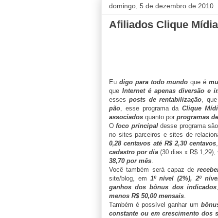
domingo, 5 de dezembro de 2010
Afiliados Clique Mídia
Eu
digo para todo mundo
que é
mui
que
Internet é apenas diversão e 
esses
posts de rentabilização
, que
pão
, esse programa da
Clique Míd
associados
quanto por
programas de
O
foco principal
desse programa sã
no sites parceiros e sites de relaci
0,28 centavos até R$ 2,30 centavos
cadastro por dia
(30 dias x R$ 1,29)
38,70 por mês
.
Você também será capaz de
recebe
site/blog, em
1º nível (2%), 2º nív
ganhos dos bônus dos indicados
menos R$ 50,00 mensais
.
Também é possível ganhar um
bônus
constante ou em crescimento dos 