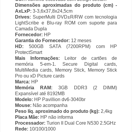
Dimensões aproximadas do produto (cm) -
AxLxP:
3-3,6x37,8x24,5cm
Drives:
SuperMulti DVD±R/RW com tecnologia
LightScribe e Blu-ray ROM com suporte para
Camada Dupla
Fornecedor:
HP
Garantia do Fornecedor:
12 meses
HD:
500GB SATA (7200RPM) com HP
ProtectSmart
Mais Informações:
Leitor de cartões de
memória 5-em-1. Secure Digital cards,
MultiMedia cards, Memory Stick, Memory Stick
Pro ou xD Picture cards
Marca:
HP
Memória RAM:
3GB DDR3 (2 DIMM)
Expansível até 8192MB
Modelo:
HP Pavillion dv6-3040br
Mouse:
Não acompanha
Peso líq. aproximado do produto (kg):
2,4kg
Placa Mãe:
HP não informa
Processador:
Turion II Dual Core N530 2.5GHz
Rede:
10/100/1000