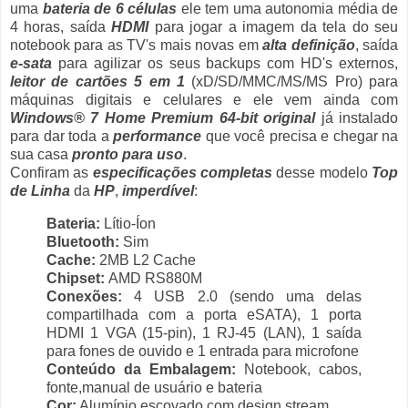
uma
bateria de 6 células
ele tem uma autonomia média de
4 horas, saída
HDMI
para jogar a imagem da tela do seu
notebook para as TV's mais novas em
alta definição
, saída
e-sata
para agilizar os seus backups com HD's externos,
leitor de cartões 5 em 1
(xD/SD/MMC/MS/MS Pro) para
máquinas digitais e celulares e ele vem ainda com
Windows® 7 Home Premium 64-bit original
já instalado
para dar toda a
performance
que você precisa e chegar na
sua casa
pronto para uso
.
Confiram as
especificações completas
desse modelo
Top
de Linha
da
HP
,
imperdível
:
Bateria:
Lítio-Íon
Bluetooth:
Sim
Cache:
2MB L2 Cache
Chipset:
AMD RS880M
Conexões:
4 USB 2.0 (sendo uma delas
compartilhada com a porta eSATA), 1 porta
HDMI 1 VGA (15-pin), 1 RJ-45 (LAN), 1 saída
para fones de ouvido e 1 entrada para microfone
Conteúdo da Embalagem:
Notebook, cabos,
fonte,manual de usuário e bateria
Cor:
Alumínio escovado com design stream