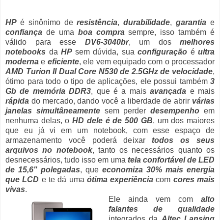
HP
é sinônimo de
resistência
,
durabilidade
,
garantia
e
confiança
de uma
boa compra
sempre, isso também é
válido para esse
DV6-3040br
, um dos
melhores
notebooks
da
HP
sem dúvida, sua
configuração
é
ultra
moderna
e
eficiente
, ele vem equipado com o processador
AMD Turion II Dual Core N530 de 2.5GHz de velocidade
,
ótimo para todo o tipo de aplicações, ele possui também
3
Gb de memória DDR3
, que é a mais
avançada
e mais
rápida
do mercado, dando você a liberdade de abrir
várias
janelas simultâneamente
sem perder
desempenho
em
nenhuma delas, o
HD dele é de 500 GB
, um dos maiores
que eu já vi em um notebook, com esse espaço de
armazenamento você poderá deixar
todos os seus
arquivos no notebook
, tanto os necessários quanto os
desnecessários, tudo isso em uma
tela confortável de LED
de 15,6" polegadas
, que
economiza 30% mais energia
que LCD
e te dá uma
ótima experiência
com
cores mais
vivas
.
Ele ainda vem com
alto
falantes de qualidade
integrados da
Altec Lansing