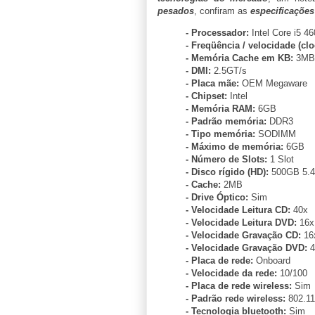
pesados
, confiram as
especificaçõe
- Processador:
Intel Core i5 4
- Freqüência / velocidade (cl
- Memória Cache em KB:
3MB
- DMI:
2.5GT/s
- Placa mãe:
OEM Megaware
- Chipset:
Intel
- Memória RAM:
6GB
- Padrão memória:
DDR3
- Tipo memória:
SODIMM
- Máximo de memória:
6GB
- Número de Slots:
1 Slot
- Disco rígido (HD):
500GB 5.4
- Cache:
2MB
- Drive Óptico:
Sim
- Velocidade Leitura CD:
40x
- Velocidade Leitura DVD:
16x
- Velocidade Gravação CD:
16
- Velocidade Gravação DVD:
4
- Placa de rede:
Onboard
- Velocidade da rede:
10/100
- Placa de rede wireless:
Sim
- Padrão rede wireless:
802.11
- Tecnologia bluetooth:
Sim