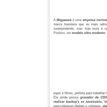
A
Megaware
é uma
empresa incríve
marca brasileira que eu mais adm
surpreendendo, mas hoje esse é 
Positivo, um
modelo ultra moderno
.
jogos e filmes, perfeita para trabalhar
Ele ainda possui
gravador de CD/
realizar backup's se necessário
,
l
para máquinas digitais e celulares,
pl