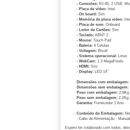
- Conexões:
RJ-45, 2 USB, Mic
- Placa de vídeo:
Intel
- On board:
Sim
- Memória da placa video:
Int
- Placa de som:
Onboard
- Leitor de Cartões:
Sim
- Teclado:
ABNT 2
- Mouse:
Touch Pad
- Bateria:
4 Celulas
- Voltagem:
Bivolt
- Sistema operacional:
Linux
- WebCam:
1.3 MegaPixels
- HDMI:
Sim
- Display:
LED 14"
Dimensões com embalagem:
Dimensões sem embalagem:
Peso com embalagem:
2,9Kg
Peso sem embalagem:
2,2Kg
Garantia:
Fornecedor 1 Ano
Conteúdo da Embalagem:
Not
- Cabo de Alimentação - Manua
Espero ter colaborado com todos, de