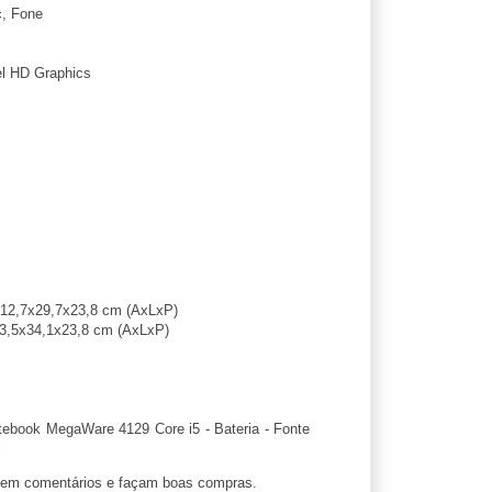
, Fone
el HD Graphics
12,7x29,7x23,8 cm (AxLxP)
3,5x34,1x23,8 cm (AxLxP)
ebook MegaWare 4129 Core i5 - Bateria - Fonte
l
ixem comentários e façam boas compras.