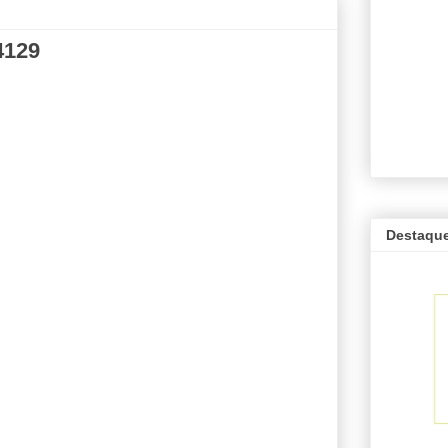
4129
Destaqu