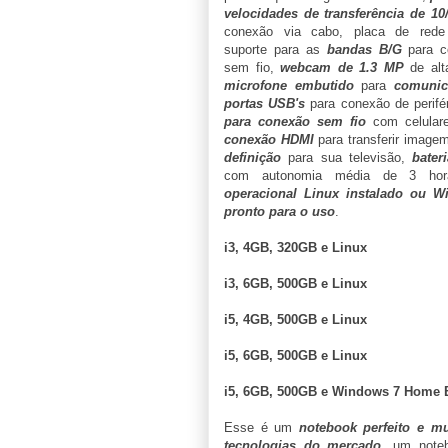
velocidades de transferência de
10
conexão via cabo, placa de red
suporte para as
bandas B/G
para c
sem fio,
webcam de 1.3 MP
de alt
microfone embutido
para
comunic
portas USB's
para conexão de perifé
para conexão sem fio
com celulares
conexão HDMI
para transferir image
definição
para sua televisão,
bater
com autonomia média de 3 h
operacional Linux instalado ou W
pronto para o uso
.
i3, 4GB, 320GB e Linux
i3, 6GB, 500GB e Linux
i5, 4GB, 500GB e Linux
i5, 6GB, 500GB e Linux
i5, 6GB, 500GB e Windows 7 Home 
Esse é um
notebook perfeito e mu
tecnologias do mercado
, um note