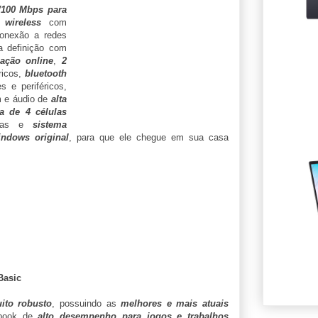
/100 Mbps para
e
wireless
com
onexão a redes
a definição com
ação online
,
2
ricos,
bluetooth
 e periféricos,
m e áudio de
alta
ia de 4 células
oras e
sistema
indows original
, para que ele chegue em sua casa
Basic
ito robusto
, possuindo as
melhores e mais atuais
book de
alto desempenho para jogos e trabalhos