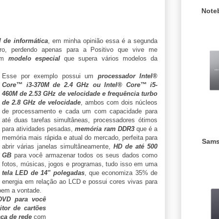
Note
l de informática
, em minha opinião essa é a segunda
iro, perdendo apenas para a Positivo que vive me
um
modelo especial
que supera vários modelos da
Esse por exemplo possui um
processador Intel®
Core™ i3-370M de 2.4 GHz ou Intel® Core™ i5-
460M de 2.53 GHz de velocidade e frequência turbo
de 2.8 GHz de velocidade
, ambos com dois núcleos
de processamento e cada um com capacidade para
até duas tarefas simultâneas, processadores ótimos
para atividades pesadas,
memória ram DDR3
que é a
memória mais rápida e atual do mercado, perfeita para
Sams
abrir várias janelas simultâneamente,
HD de até 500
GB
para você armazenar todos os seus dados como
fotos, músicas, jogos e programas, tudo isso em uma
tela LED de 14" polegadas
, que economiza 35% de
energia em relação ao LCD e possui cores vivas para
 bem a vontade.
DVD para você
eitor de cartões
aca de rede
com