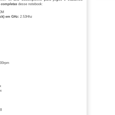
s completas
desse notebook:
60M
ock) em GHz:
2.53Hhz
00rpm
x
x
g