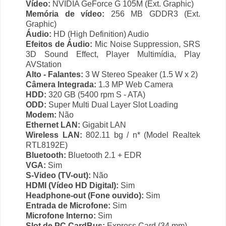
Vídeo:
NVIDIA GeForce G 105M (Ext. Graphic)
Memória de vídeo:
256 MB GDDR3 (Ext.
Graphic)
Áudio:
HD (High Definition) Audio
Efeitos de Áudio:
Mic Noise Suppression, SRS
3D Sound Effect, Player Multimídia, Play
AVStation
Alto - Falantes:
3 W Stereo Speaker (1.5 W x 2)
Câmera Integrada:
1.3 MP Web Camera
HDD:
320 GB (5400 rpm S - ATA)
ODD:
Super Multi Dual Layer Slot Loading
Modem:
Não
Ethernet LAN:
Gigabit LAN
Wireless LAN:
802.11 bg / n* (Model Realtek
RTL8192E)
Bluetooth:
Bluetooth 2.1 + EDR
VGA:
Sim
S-Video (TV-out):
Não
HDMI (Vídeo HD Digital):
Sim
Headphone-out (Fone ouvido):
Sim
Entrada de Microfone:
Sim
Microfone Interno:
Sim
Slot de PC CardBus:
Express Card (34 mm)