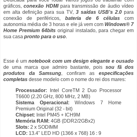
gráficos,
conexão HDMI
para transmissão de áudio vídeo
em alta definição para sua TV,
3 saídas USB's 2.0
para
conexão de periféricos,
bateria de 6 células
com
autonomia média de 3 horas e ele já vem com
Windows® 7
Home Premium 64bits
original instalado, para chegar em
sua casa
pronto para o uso
.
Esse é um
notebook com um design elegante e ousado
de uma marca que admiro bastante, pois
sou fã dos
produtos da Samsung
, confiram as
especificações
completas
desse modelo com o nome do rei dos mares:
Processador:
Intel CoreTM 2 Duo Processor
T6600 (2.20 GHz, 800 MHz, 2 MB)
Sistema Operacional:
Windows 7 Home
Premium Original (32 - bit)
Chipset:
Intel PM45 + ICH9M
Memória RAM:
4GB (DDR2/2GBx2)
Slots:
2 x SODIMM
LCD:
13.4" LED HD (1366 x 768) 16 : 9