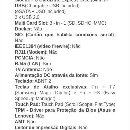
USB
(Chargable USB included)
(eSATA + USB included)
3 x USB 2.0
Multi Card Slot:
3 - in - 1 (SD, SDHC, MMC)
Docker:
Não
SIO (Cartão que habilita conexões serial):
Não
iEEE1394 (vídeo firewire):
Não
RJ11 (Modem):
Não
PCMCIA:
Não
RJ45 (LAN):
Sim
TV Antenna:
Não
Alimentação DC através da fonte:
Sim
Teclado:
ABNT 2
Teclas de Atalho exclusivas:
Fn + F7
(Samsung Magic Doctor) e Fn + F8 (Easy
SpeedUp Manager)
Touch Pad:
Touch Pad (Scroll Scope, Flat Type)
TPM - Driver para Proteção da Bios (Asus e
Lenovo):
Não
AMT:
Não
Leitor de Impressão Digitais:
Não