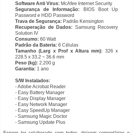
Software Anti Virus:
McAfee Internet Security
Segurança de Informação:
BIOS Boot Up
Password e HDD Password
Trava de Segurança:
Padrão Kensington
Recuperação de Dados:
Samsung Recovery
Solution IV
Consumo:
60 Watt
Padrão da Bateria:
6 Células
Tamanho (Larg x Prof x Altura mm):
326 x
228.5 x 33.2 ~ 36.6 mm
Peso (kg):
2.200 g
Garantia:
1 ano
S/W Instalados:
- Adobe Acrobat Reader
- Easy Battery Manager
- Easy Display Manager
- Easy Network Manager
- Easy SpeedUp Manager
- Samsung Magic Doctor
- Samsung Update Plus
Espero ter colaborado com todos, deixem comentários e