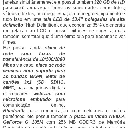
janelas simultânemente, ele possui também
320 GB de HD
para você armazenar todos os seus dados como fotos,
vídeos e textos, um mega espaço, um mega equipamento e
tudo isso em uma
tela LED de 13.4" polegadas de alta
definição
(High Definition), que economiza 35% de energia
em relação ao LCD e possui milhões de cores a mais
também, sem falar que é uma ótima tela para trabalhar e ver
filmes.
Ele possui ainda
placa de
rede com taxas de
transferência de 10/100/1000
Mbps
via cabo,
placa de rede
wireless com suporte para
as bandas B/G/N
,
leitor de
cartões 3x1 (SD, SDHC,
MMC)
para máquinas digitais
e celulares,
webcam com
microfone embutido
para
comunicação online,
Bluetooth
para comunicação com celulares e outros
periféricos, ele possui também a
placa de vídeo NVIDIA
GeForce G 105M
com 256 MB GDDR3 de Memória
Dedicada para você rodar vários jogos ou trabalhar com