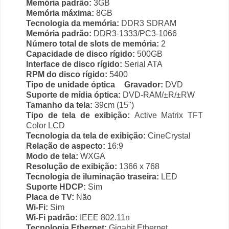
Memória padrão:
3GB
Memória máxima:
8GB
Tecnologia da memória:
DDR3 SDRAM
Memória padrão:
DDR3-1333/PC3-1066
Número total de slots de memória:
2
Capacidade de disco rígido:
500GB
Interface de disco rígido:
Serial ATA
RPM do disco rígido:
5400
Tipo de unidade óptica
Gravador:
DVD
Suporte de mídia óptica:
DVD-RAM/±R/±RW
Tamanho da tela:
39cm (15")
Tipo de tela de exibição:
Active Matrix TFT
Color LCD
Tecnologia da tela de exibição:
CineCrystal
Relação de aspecto:
16:9
Modo de tela:
WXGA
Resolução de exibição:
1366 x 768
Tecnologia de iluminação traseira:
LED
Suporte HDCP:
Sim
Placa de TV:
Não
Wi-Fi:
Sim
Wi-Fi padrão:
IEEE 802.11n
Tecnologia Ethernet:
Gigabit Ethernet