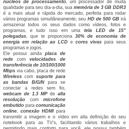
núcleos de processamento
, um processador de muita
qualidade para seu dia-a-dia, sua
memória de 3 GB DDR3
é a mais atual e rápida do mercado, perfeita para rodar
vários programas simultâneamente, seu
HD de 500 GB
irá
armazenar todos os seus dados como vídeos, fotos e
programas, e tudo isso em uma
tela LED de 15"
polegadas
, que te proporciona
30% de economia de
energia em relação ao LCD
e
cores vivas
para seus
programas e jogos.
Ele possui ainda
placa de
rede
com
velocidades de
transferência de 10/100/1000
Mbps
via cabo, placa de rede
Wireless
com
suporte para
as bandas B/G/N
para se
conectar a redes sem fio,
webcam de 1.3 MP
de
alta
resolução
com
microfone
embutido
para
comunicação
online
,
conexão HDMI
para
transmitir a imagem e o vídeo em alta definição do seu
notebook para as TV's, facilitando vários trabalhos e
permitindo mais conforto para você, ele possui também