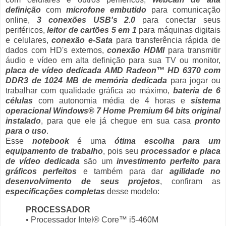
definição
com
microfone embutido
para comunicação
online,
3 conexões USB's 2.0
para conectar seus
periféricos,
leitor de cartões 5 em 1
para máquinas digitais
e celulares,
conexão e-Sata
para transferência rápida de
dados com HD's externos,
conexão HDMI
para transmitir
áudio e vídeo em alta definição para sua TV ou monitor,
placa de vídeo dedicada AMD Radeon™ HD 6370 com
DDR3 de 1024 MB de memória dedicada
para jogar ou
trabalhar com qualidade gráfica ao máximo,
bateria de 6
células
com autonomia média de 4 horas e
sistema
operacional Windows® 7 Home Premium 64 bits original
instalado
, para que ele já chegue em sua casa
pronto
para o uso
.
Esse
notebook
é uma
ótima escolha para um
equipamento de trabalho
, pois seu
processador e placa
de vídeo dedicada
são um
investimento perfeito para
gráficos perfeitos
e também para dar
agilidade no
desenvolvimento de seus projetos
, confiram as
especificações completas
desse modelo:
PROCESSADOR
• Processador Intel® Core™ i5-460M