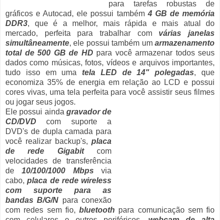
para tarefas robustas de
gráficos e Autocad, ele possui também
4 GB de memória
DDR3
, que é a melhor, mais rápida e mais atual do
mercado, perfeita para trabalhar com
várias janelas
simultâneamente
, ele possui também um
armazenamento
total de 500 GB de HD
para você armazenar todos seus
dados como músicas, fotos, vídeos e arquivos importantes,
tudo isso em uma
tela LED de 14
" polegadas
, que
economiza 35% de energia em relação ao LCD e possui
cores vivas, uma tela perfeita para você assistir seus filmes
ou jogar seus jogos.
Ele possui ainda
gravador de
CD/DVD
com suporte a
DVD's de dupla camada para
você realizar backup's,
placa
de rede Gigabit
com
velocidades de transferência
de
10/100/1000 Mbps
via
cabo,
placa de rede wireless
com suporte para as
bandas B/G/N
para conexão
com redes sem fio,
bluetooth
para comunicação sem fio
com celulares e outros periféricos,
webcam de alta