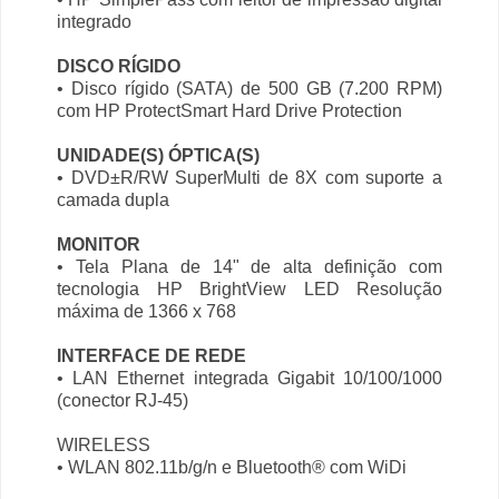
integrado
DISCO RÍGIDO
• Disco rígido (SATA) de 500 GB (7.200 RPM)
com HP ProtectSmart Hard Drive Protection
UNIDADE(S) ÓPTICA(S)
• DVD±R/RW SuperMulti de 8X com suporte a
camada dupla
MONITOR
• Tela Plana de 14" de alta definição com
tecnologia HP BrightView LED Resolução
máxima de 1366 x 768
INTERFACE DE REDE
• LAN Ethernet integrada Gigabit 10/100/1000
(conector RJ-45)
WIRELESS
• WLAN 802.11b/g/n e Bluetooth® com WiDi