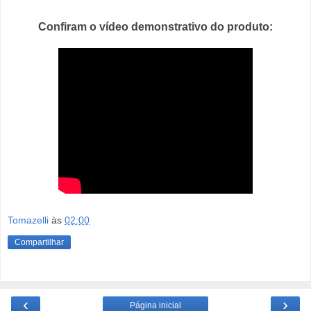
Confiram o vídeo demonstrativo do produto:
Tomazelli
às
02:00
Compartilhar
‹
›
Página inicial