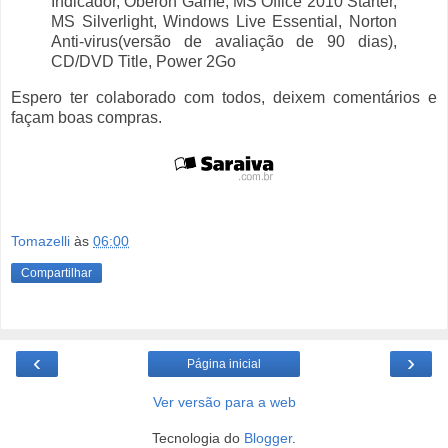
Indicador, Oberon Game, MS Office 2010 Starter,
MS Silverlight, Windows Live Essential, Norton
Anti-virus(versão de avaliação de 90 dias),
CD/DVD Title, Power 2Go
Espero ter colaborado com todos, deixem comentários e
façam boas compras.
Tomazelli
às
06:00
Compartilhar
‹
›
Página inicial
Ver versão para a web
Tecnologia do
Blogger
.