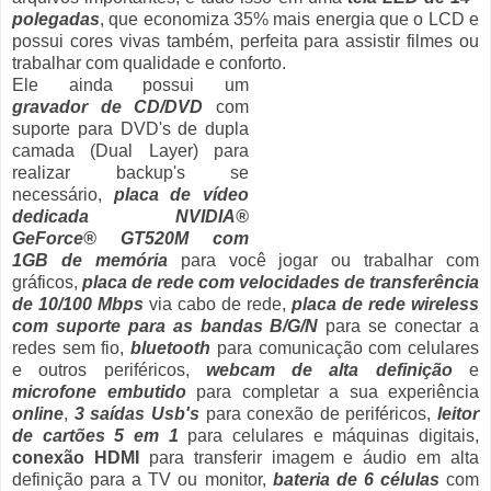
polegadas
, que economiza 35% mais energia que o LCD e
possui cores vivas também, perfeita para assistir filmes ou
trabalhar com qualidade e conforto.
Ele ainda possui um
gravador de CD/DVD
com
suporte para DVD's de dupla
camada (Dual Layer) para
realizar backup's se
necessário,
placa de vídeo
dedicada NVIDIA®
GeForce® GT520M com
1GB de memória
para você jogar ou trabalhar com
gráficos,
placa de rede com velocidades de transferência
de 10/100 Mbps
via cabo de rede,
placa de rede wireless
com suporte para as bandas
B/G
/N
para se conectar a
redes sem fio,
bluetooth
para comunicação com celulares
e outros periféricos,
webcam de alta definição
e
microfone embutido
para completar a sua experiência
online
,
3 saídas Usb's
para conexão de periféricos,
leitor
de cartões 5 em 1
para celulares e máquinas digitais,
conexão HDMI
para transferir imagem e áudio em alta
definição para a TV ou monitor,
bateria de 6 células
com