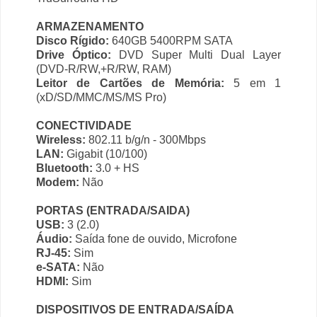
ARMAZENAMENTO
Disco Rígido:
640GB 5400RPM SATA
Drive Óptico:
DVD Super Multi Dual Layer
(DVD-R/RW,+R/RW, RAM)
Leitor de Cartões de Memória:
5 em 1
(xD/SD/MMC/MS/MS Pro)
CONECTIVIDADE
Wireless:
802.11 b/g/n - 300Mbps
LAN:
Gigabit (10/100)
Bluetooth:
3.0 + HS
Modem:
Não
PORTAS (ENTRADA/SAIDA)
USB:
3 (2.0)
Áudio:
Saída fone de ouvido, Microfone
RJ-45:
Sim
e-SATA:
Não
HDMI:
Sim
DISPOSITIVOS DE ENTRADA/SAÍDA