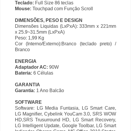
Teclado:
Full Size 86 teclas
Mouse:
Touchpad com Função Scroll
DIMENSÕES, PESO E DESIGN
Dimensões Liquidas (LxPxA): 333mm x 221mm
x 25.9~31.5mm (LxPxA)
Peso: 1,99 Kg
Cor (Interno/Externo):Branco (teclado preto) /
Branco
ENERGIA
Adaptador AC:
90W
Bateria:
6 Células
GARANTIA
Garantia:
1 Ano Balcão
SOFTWARE
Software: LG Media Funtasia, LG Smart Care,
LG Magnifier, Cybelink YouCam 3.0, SRS WOW
HD,SRS Trusurround HD, LG Smart Recovery,
LG Intelligent Update, Google Toolbar, LG Smart