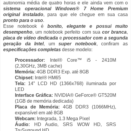
autonomia média de quatro horas e ele ainda vem com o
sistema operacional Windows® 7 Home Premium
original instalado
, para que ele chegue em sua casa
pronto para o uso
.
Esse notebook é
bonito, elegante e possui muito
desempenho
, um notebook perfeito com sua
cor branca
,
placa de vídeo dedicada
e
processador com a segunda
geração da Intel
, um
super notebook
, confiram as
especificações completas
desse modelo:
Processador:
Intel® Core™ i5 - 2410M
(2,30GHz, 3MB cache)
Memória:
4GB DDR3 Exp. até 8GB
Chipset:
Intel® HM65
Tela:
14” LCD HD (1366x768) iluminada por
LED
Interface Gráfica:
NVIDIA® GeForce® GT520M
(1GB de memória dedicada)
Placa de Memória:
4GB DDR3 (1066MHz),
expansível em até 8GB
Webcam:
Integrada, 1.3 Mega Pixel
Áudio:
HD Audio, SRS WOW HD, SRS
TruSurround HD