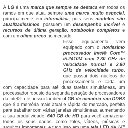
A
LG
é uma
marca que sempre se destaca
em todos os
ramos em que atua, sempre
uma marca muito especial
,
principalmente em
informática
, pois seus
modelos são
atualizadíssimos
, possuem um
desempenho incrível
e
recursos de última geração
,
notebooks completos
e
com um
ótimo preço
no mercado.
Esse equipamento vem
equipado com o
novíssimo
processador Intel® Core™
i5-2410M com 2.30 GHz de
velocidade normal e 2.90
GHz de velocidade turbo
,
que possui dois núcleos de
processamento e cada um
com capacidade para até duas tarefas simultâneas, um
processador robusto da segunda geração de processadores
da Intel®, ele possui também
4 GB de memória ram DDR3
que é a memória mais atual e rápida do mercado, perfeita
para trabalhar com várias janelas simultâneas, aumentando
a sua produtividade,
640 GB de HD
para você armazenar
todos os seus dados, como fotos, vídeos, músicas e
arquivos importantes, e tudo isso em uma
tela LED de 14"