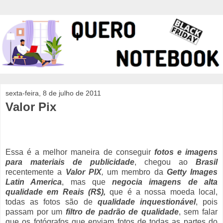
sexta-feira, 8 de julho de 2011
Valor Pix
Essa é a melhor maneira de conseguir
fotos e imagens
para materiais de publicidade
, chegou ao
Brasil
recentemente a
Valor PIX
,
um membro da
Getty Images
Latin America
, mas que
negocia imagens de alta
qualidade em Reais (R$),
que é a nossa moeda local,
todas as fotos são de
qualidade inquestionável
, pois
passam por um
filtro de padrão de qualidade
, sem falar
que os fotógrafos que enviam fotos de todas as partes do