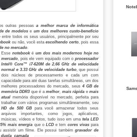
Note
ios outras pessoas
a melhor marca de informática
de de modelos
e
um dos melhores custo-benefício
e
entre todos os seus usuários, principalmente por seu
tebook
ou não, você esta
escolhendo certo
, pois essa
de no mercado
.
Esse
notebook
é
um dos mais modernos hoje no
mercado
, pois ele vem equipado com o
processador
Intel® Core™ i7-620M de 2.66 GHz de velocidade
normal e 3.33 GHz de velocidade turbo
, que possui
dois núcleos de processamento e cada um com
capacidade para até duas tarefas simultâneas, um dos
melhores processadores do mercado, seus
4 GB de
Sams
memória DDR3
que é a
melhor
,
mais rápida
e
mais
atual
memória disponível no mercado, perfeita para
trabalhar com vários programas simultâneamente, seu
HD de 500 GB
para você armazenar todos seus
arquivos importantes, como jogos, aplicativos,
músicas, vídeos e fotos, tudo isso em uma
tela LED
5% mais energia
que o
LCD
e tem
cores vivas
para
ou assistir um filme.
Ele possui também
gravador de
 dupla camada