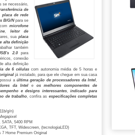
s se necessário,
ransferência de
,
placa de rede
as B/G/N
para se
com
microfone
ine
,
leitor de
lares, sua
placa
 alta definição
trabalhar também
USB's 2.0
para
féricos, conexão
e alta definição
ria de 6 células
com autonomia média de 5 horas e
original
já instalado, para que ele chegue em sua casa
possui a
última geração de processadores da Intel
,
ores da Intel
e
os melhores componentes de
sempenho e designs interessantes
,
indicado para
po de trabalho
, confira as
especificações completas
11b/g/n)
Megapixel
, SATA, 5400 RPM
GA, TFT, Widescreen, (tecnologiaLED)
 7 Home Premium Original