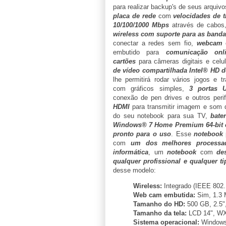
para realizar backup's de seus arquivo
placa de rede
com
velocidades de t
10/100/1000 Mbps
através de cabos
wireless com suporte para as band
conectar a redes sem fio,
webcam
embutido para
comunicação onl
cartões
para câmeras digitais e celu
de vídeo compartilhada Intel® HD
de
lhe permitirá rodar vários jogos e 
com gráficos simples,
3 portas 
conexão de pen drives e outros peri
HDMI
para transmitir imagem e som d
do seu notebook para sua TV,
bate
Windows® 7 Home Premium 64-bit 
pronto para o uso
. Esse
notebook
com
um dos melhores processad
informática
, um
notebook
com
de
qualquer profissional e qualquer ti
desse modelo:
Wireless:
Integrado (IEEE 802.
Web cam embutida:
Sim, 1.3 
Tamanho do HD:
500 GB, 2.5"
Tamanho da tela:
LCD 14", WX
Sistema operacional:
Windows