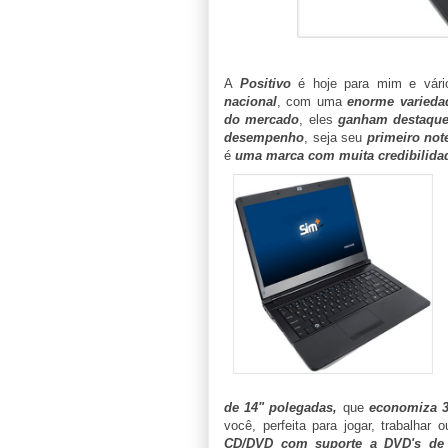
A
Positivo
é hoje para mim e vár
nacional
, com uma
enorme varieda
do mercado
, eles
ganham destaqu
desempenho
, seja seu
primeiro no
é
uma marca com muita credibilida
de
14" polegadas,
que
economiza 3
você, perfeita para jogar, trabalhar 
CD/DVD com suporte a DVD's de