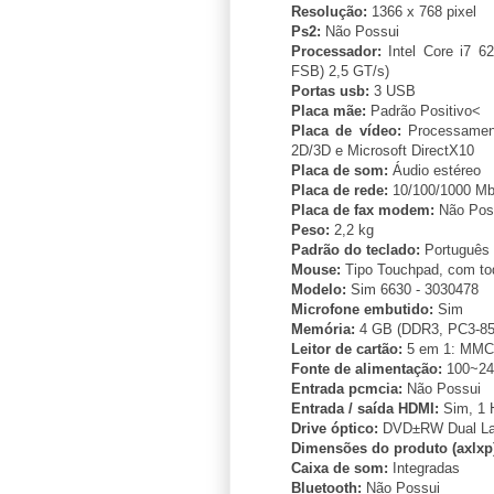
Resolução:
1366 x 768 pixel
Ps2:
Não Possui
Processador:
Intel Core i7 6
FSB) 2,5 GT/s)
Portas usb:
3 USB
Placa mãe:
Padrão Positivo<
Placa de vídeo:
Processament
2D/3D e Microsoft DirectX10
Placa de som:
Áudio estéreo
Placa de rede:
10/100/1000 Mb
Placa de fax modem:
Não Pos
Peso:
2,2 kg
Padrão do teclado:
Português –
Mouse:
Tipo Touchpad, com toqu
Modelo:
Sim 6630 - 3030478
Microfone embutido:
Sim
Memória:
4 GB (DDR3, PC3-85
Leitor de cartão:
5 em 1: MMC
Fonte de alimentação:
100~24
Entrada pcmcia:
Não Possui
Entrada / saída HDMI:
Sim, 1
Drive óptico:
DVD±RW Dual Lay
Dimensões do produto (axlxp
Caixa de som:
Integradas
Bluetooth:
Não Possui