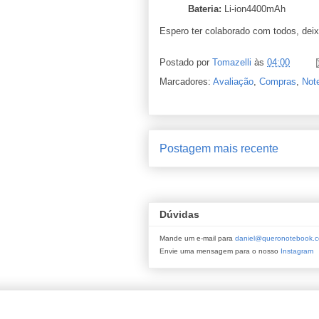
Bateria:
Li-ion4400mAh
Espero ter colaborado com todos, de
Postado por
Tomazelli
às
04:00
Marcadores:
Avaliação
,
Compras
,
Not
Postagem mais recente
Dúvidas
Mande um e-mail para
daniel@queronotebook.c
Envie uma mensagem para o nosso
Instagram