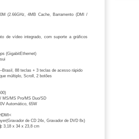
20M (2.66GHz, 4MB Cache, Barramento (DMI /
o de vídeo integrado, com suporte a gráficos
ps (GigabitEthernet)
sui
Brasil, 88 teclas + 3 teclas de acesso rápido
e múltiplo, Scroll, 2 botões
00)
/ MS/MS Pro/MS Duo/SD
0V Automático, 65W
 HDMI<
er(Gravador de CD 24x, Gravador de DVD 8x)
):
3,18 x 34 x 23,8 cm