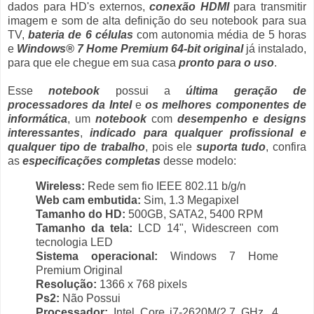
dados para HD's externos,
conexão HDMI
para transmitir
imagem e som de alta definição do seu notebook para sua
TV,
bateria de 6 células
com autonomia média de 5 horas
e
Windows® 7 Home Premium 64-bit original
já instalado,
para que ele chegue em sua casa
pronto para o uso
.
Esse
notebook
possui a
última geração de
processadores da Intel
e
os melhores componentes de
informática
, um
notebook
com
desempenho e designs
interessantes
,
indicado para qualquer profissional e
qualquer tipo de trabalho
, pois ele
suporta tudo
, confira
as
especificações completas
desse modelo:
Wireless:
Rede sem fio IEEE 802.11 b/g/n
Web cam embutida:
Sim, 1.3 Megapixel
Tamanho do HD:
500GB, SATA2, 5400 RPM
Tamanho da tela:
LCD 14", Widescreen com
tecnologia LED
Sistema operacional:
Windows 7 Home
Premium Original
Resolução:
1366 x 768 pixels
Ps2:
Não Possui
Processador:
Intel Core i7-2620M(2.7 GHz, 4