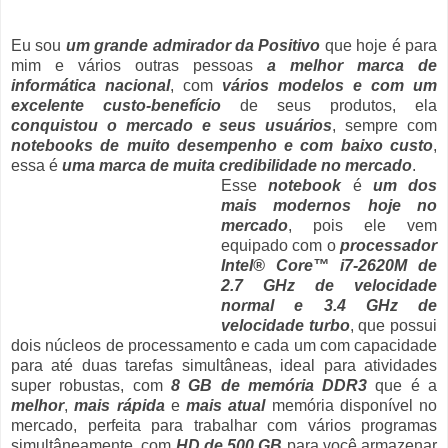
Eu sou
um grande admirador da Positivo
que hoje é para
mim e vários outras pessoas
a melhor marca de
informática nacional
, com
vários modelos e com um
excelente custo-benefício
de seus produtos, ela
conquistou o mercado e seus usuários
, sempre com
notebooks de muito desempenho e com baixo custo
,
essa é
uma marca de muita credibilidade no mercado
.
Esse
notebook
é
um dos
mais modernos hoje no
mercado
, pois ele vem
equipado com o
processador
Intel® Core™ i7-2620M de
2.7 GHz de velocidade
normal e 3.4 GHz de
velocidade turbo
, que possui
dois núcleos de processamento e cada um com capacidade
para até duas tarefas simultâneas, ideal para atividades
super robustas, com
8 GB de memória DDR3
que é a
melhor
,
mais rápida
e
mais atual
memória disponível no
mercado, perfeita para trabalhar com vários programas
simultâneamente, com
HD de 500 GB
para você armazenar