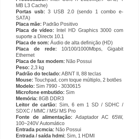
MB L3 Cache)
Portas usb:
3 USB 2.0 (sendo 1 combo e-
SATA)
Placa mãe:
Padrão Positivo
Placa de vídeo:
Intel HD Graphics 3000 com
suporte a Directx 10.1
Placa de som:
Áudio de alta definição (HD)
Placa de rede:
10/100/1000Mbps, Gigabit
Ethernet
Placa de fax modem:
Não Possui
Peso:
2,3 kg
Padrão do teclado:
ABNT II, 88 teclas
Mouse:
Touchpad, com toque múltiplo, 2 botões
Modelo:
Sim 7990 - 3030615
Microfone embutido:
Sim
Memória:
8GB DDR3
Leitor de cartão:
Sim, 6 em 1 SD / SDHC /
SDXC / MMC / MS/ MS Pro
Fonte de alimentação:
Adaptador AC 65W,
100~240V Automático
Entrada pcmcia:
Não Possui
Entrada / saída hdmi:
Sim, 1 HDMI