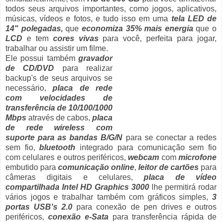
todos seus arquivos importantes, como jogos, aplicativos,
músicas, vídeos e fotos, e tudo isso em uma
tela LED de
14" polegadas,
que
economiza 35% mais energia
que o
LCD
e tem
cores vivas
para você, perfeita para jogar,
trabalhar ou assistir um filme.
Ele possui também
gravador
de CD/DVD
para realizar
backup's de seus arquivos se
necessário,
placa de rede
com velocidades de
transferência de 10/100/1000
Mbps
através de cabos,
placa
de rede wireless com
suporte para as bandas B/G/N
para se conectar a redes
sem fio,
bluetooth
integrado para comunicação sem fio
com celulares e outros periféricos,
webcam
com
microfone
embutido para
comunicação online
,
leitor de cartões
para
câmeras digitais e celulares,
placa de vídeo
compartilhada Intel HD Graphics 3000
lhe permitirá rodar
vários jogos e trabalhar também com gráficos simples,
3
portas USB's 2.0
para conexão de pen drives e outros
periféricos,
conexão e-Sata
para transferência rápida de