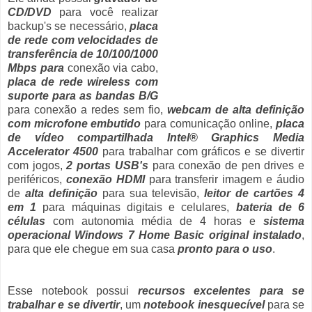
CD/DVD
para você realizar
backup's se necessário,
placa
de rede com velocidades de
transferência de 10/100/1000
Mbps para
conexão via cabo,
placa de rede wireless com
suporte para as bandas B/G
para conexão a redes sem fio,
webcam de alta definição
com microfone embutido
para comunicação online,
placa
de vídeo compartilhada Intel® Graphics Media
Accelerator 4500
para trabalhar com gráficos e se divertir
com jogos,
2 portas USB's
para conexão de pen drives e
periféricos,
conexão HDMI
para transferir imagem e áudio
de
alta definição
para sua televisão,
leitor de cartões 4
em 1
para máquinas digitais e celulares,
bateria de 6
células
com autonomia média de 4 horas e
sistema
operacional Windows 7 Home Basic original instalado
,
para que ele chegue em sua casa
pronto para o uso
.
Esse notebook possui
recursos excelentes para se
trabalhar e se divertir
, um
notebook inesquecível
para se