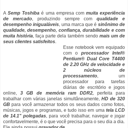
A
Semp Toshiba
é uma empresa com
muita experiência
de mercado
, produzindo sempre com
qualidade e
desempenho inigualáveis
, uma marca que é
sinônimo de
qualidade, desempenho, confiança, durabilidade e com
muita história
, faça parte dela também sendo
mais um de
seus clientes satisfeitos
.
Esse notebook vem equipado
com o
processador Intel®
Pentium® Dual Core T4400
de 2.20 GHz de velocidade e
2 núcleos de
processamento
, um
processador para tarefas
diárias de escritório e jogos
online,
3 GB de memória ram DDR2,
perfeita para
trabalhar com várias janelas simultâneamente,
HD de 320
GB
para você armazenar todos os seus dados como fotos,
músicas, jogos e programas, e tudo isso em uma
tela LCD
de 14.1" polegadas
, para você trabalhar, navegar e jogar
confortavelmente, é o que você precisa para o seu dia a dia.
Ele ainda possui
gravador de