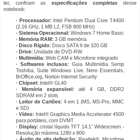
ter, confiram as
especificações completas
desse
notebook:
· Processador:
Intel Pentium Dual Core T4400
(2.16 GHz, 1 MB L2, FSB 800 MHz)
· Sistema Operacional:
Windows 7 Home Basic
· Memória RAM:
3 GB memória
· Disco Rígido:
Disco SATA II de 320 GB
· Drive:
Unidade de DVD-RW
· Multimídia:
Web CAM e Microfone integrado
· Softwares inclusos:
Guia Multimídia Semp
Toshiba, Suite Windows Live, Nero Essentials,
BrOffice.org, Norton Internet Security
· Chipset:
Intel® GL40
· Memória expansível:
até 4 GB, DDR2
SDRAM em 2 slots
· Leitor de Cartões:
4 em 1 (MS, MS-Pro, MMC
e SD)
· Vídeo:
Intel® Graphics Media Accelerator 4500
para portáteis, com DVMT
· Display:
cristal líquido TFT 14.1" Widescreen -
Resolução máxima 1280 x 800
· Áudio de alta definição:
Realtek®, Microfone