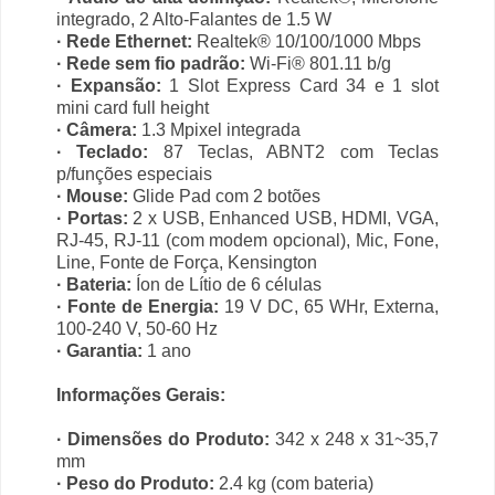
integrado, 2 Alto-Falantes de 1.5 W
· Rede Ethernet:
Realtek® 10/100/1000 Mbps
· Rede sem fio padrão:
Wi-Fi® 801.11 b/g
· Expansão:
1 Slot Express Card 34 e 1 slot
mini card full height
· Câmera:
1.3 Mpixel integrada
· Teclado:
87 Teclas, ABNT2 com Teclas
p/funções especiais
· Mouse:
Glide Pad com 2 botões
· Portas:
2 x USB, Enhanced USB, HDMI, VGA,
RJ-45, RJ-11 (com modem opcional), Mic, Fone,
Line, Fonte de Força, Kensington
· Bateria:
Íon de Lítio de 6 células
· Fonte de Energia:
19 V DC, 65 WHr, Externa,
100-240 V, 50-60 Hz
· Garantia:
1 ano
Informações Gerais:
· Dimensões do Produto:
342 x 248 x 31~35,7
mm
· Peso do Produto:
2.4 kg (com bateria)