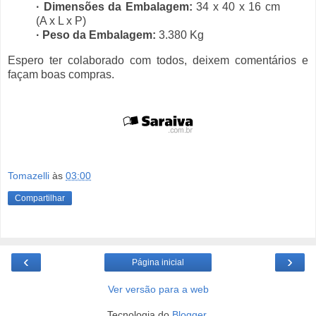
· Dimensões da Embalagem:
34 x 40 x 16 cm
(A x L x P)
· Peso da Embalagem:
3.380 Kg
Espero ter colaborado com todos, deixem comentários e
façam boas compras.
Tomazelli
às
03:00
Compartilhar
‹
›
Página inicial
Ver versão para a web
Tecnologia do
Blogger
.