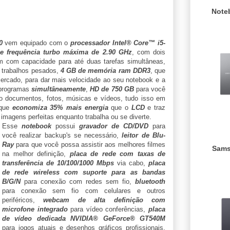
Note
0
vem equipado com o
processador Intel® Core™ i5-
e frequência turbo máxima de 2.90 GHz
, com dois
 com capacidade para até duas tarefas simultâneas,
 trabalhos pesados,
4 GB de memória ram DDR3
, que
ercado, para dar mais velocidade ao seu notebook e a
s programas
simultâneamente
,
HD de 750 GB
para você
 documentos, fotos, músicas e vídeos, tudo isso em
que
economiza 35% mais energia
que o
LCD
e traz
 imagens perfeitas enquanto trabalha ou se diverte.
Esse
notebook
possui
gravador de CD/DVD
para
você realizar backup's se necessário,
leitor de Blu-
Ray
para que você possa assistir aos melhores filmes
Sams
na melhor definição,
placa de rede com taxas de
transferência de 10/100/1000 Mbps
via cabo,
placa
de rede wireless com suporte para as bandas
B/G/N
para conexão com redes sem fio,
bluetooth
para conexão sem fio com celulares e outros
periféricos,
webcam de alta definição com
microfone integrado
para vídeo conferências,
placa
de vídeo dedicada NVIDIA® GeForce® GT540M
para jogos atuais e desenhos gráficos profissionais,