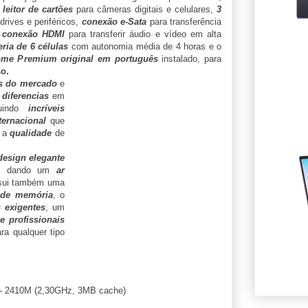
leitor de cartões
para câmeras digitais e celulares,
3
rives e periféricos,
conexão e-Sata
para transferência
,
conexão HDMI
para transferir áudio e vídeo em alta
eria de 6 células
com autonomia média de 4 horas e o
ome Premium original em português
instalado, para
so.
as do mercado
e
s
diferencias
em
guindo
incríveis
ternacional
que
 a
qualidade
de
design elegante
, dando um
ar
ssui também uma
 de memória
, o
 exigentes
, um
e profissionais
ra qualquer tipo
 - 2410M (2,30GHz, 3MB cache)