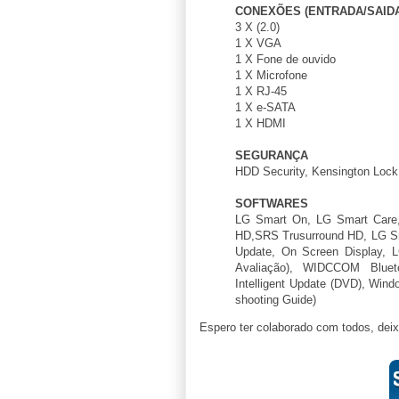
CONEXÕES (ENTRADA/SAIDA
3 X (2.0)
1 X VGA
1 X Fone de ouvido
1 X Microfone
1 X RJ-45
1 X e-SATA
1 X HDMI
SEGURANÇA
HDD Security, Kensington Lock e
SOFTWARES
LG Smart On, LG Smart Care
HD,SRS Trusurround HD, LG Smar
Update, On Screen Display, L
Avaliação), WIDCCOM Blue
Intelligent Update (DVD), Wind
shooting Guide)
Espero ter colaborado com todos, de