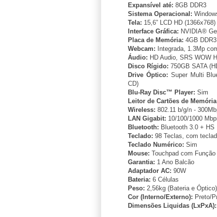
Expansível até:
8GB DDR3
Sistema Operacional:
Windows
Tela:
15,6” LCD HD (1366x768) 
Interface Gráfica:
NVIDIA® GeF
Placa de Memória:
4GB DDR3 (
Webcam:
Integrada, 1.3Mp com
Áudio:
HD Audio, SRS WOW HD
Disco Rígido:
750GB SATA (H
Drive Óptico:
Super Multi Blue
CD)
Blu-Ray Disc™ Player:
Sim
Leitor de Cartões de Memória
Wireless:
802.11 b/g/n - 300M
LAN Gigabit:
10/100/1000 Mbps
Bluetooth:
Bluetooth 3.0 + HS
Teclado:
98 Teclas, com tecla
Teclado Numérico:
Sim
Mouse:
Touchpad com Função S
Garantia:
1 Ano Balcão
Adaptador AC:
90W
Bateria:
6 Células
Peso:
2,56kg (Bateria e Óptico)
Cor (Interno/Externo):
Preto/P
Dimensões Liquidas (LxPxA):