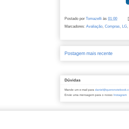
Postado por
Tomazelli
às
01:00
Marcadores:
Avaliação
,
Compras
,
LG
Postagem mais recente
Dúvidas
Mande um e-mail para
daniel@queronotebook.c
Envie uma mensagem para o nosso
Instagram