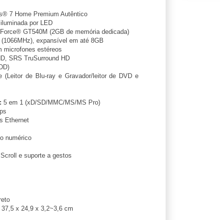
® 7 Home Premium Autêntico
iluminada por LED
orce® GT540M (2GB de memória dedicada)
1066MHz), expansível em até 8GB
 microfones estéreos
, SRS TruSurround HD
DD)
 (Leitor de Blu-ray e Gravador/leitor de DVD e
:
5 em 1 (xD/SD/MMC/MS/MS Pro)
bps
 Ethernet
do numérico
croll e suporte a gestos
reto
37,5 x 24,9 x 3,2~3,6 cm