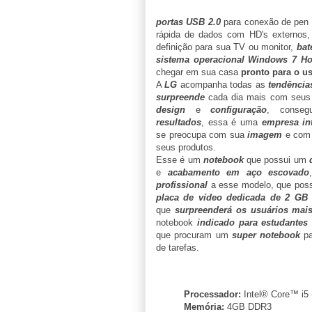
portas USB 2.0
para conexão de pen d
rápida de dados com HD's externos
definição para sua TV ou monitor,
bat
sistema operacional Windows 7 H
chegar em sua casa
pronto para o u
A
LG
acompanha todas as
tendênci
surpreende
cada dia mais com seu
design
e
configuração
, conse
resultados
, essa é uma
empresa in
se preocupa com sua
imagem
e com
seus produtos.
Esse é um
notebook
que possui um
e
acabamento em aço escovado
profissional
a esse modelo, que po
placa de vídeo dedicada de 2 GB
que
surpreenderá os usuários mais
notebook
indicado para estudantes 
que procuram um
super notebook
pa
de tarefas.
Processador:
Intel® Core™ i5
Memória:
4GB DDR3