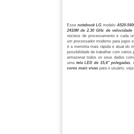
Esse
notebook LG
modelo
A520-540
2410M de 2.30 GHz de velocidade 
núcleos de processamento e cada um
um processador moderno para jogos e
é a memória mais rápida e atual do m
possibilidade de trabalhar com vário
armazenar todos os seus dados como
uma
tela LED de 15,6" polegadas
, 
cores mais vivas
para o usuário, veja