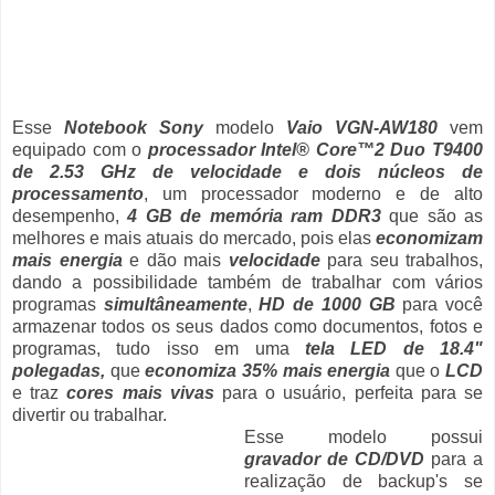
Esse
Notebook Sony
modelo
Vaio VGN-AW180
vem
equipado com o
processador Intel® Core™2 Duo T9400
de 2.53 GHz de velocidade e dois núcleos de
processamento
, um processador moderno e de alto
desempenho,
4 GB de memória ram DDR3
que são as
melhores e mais atuais do mercado, pois elas
economizam
mais energia
e dão mais
velocidade
para seu trabalhos,
dando a possibilidade também de trabalhar com vários
programas
simultâneamente
,
HD de 1000 GB
para você
armazenar todos os seus dados como documentos, fotos e
programas, tudo isso em uma
tela LED de 18.4"
polegadas,
que
economiza 35% mais energia
que o
LCD
e traz
cores mais vivas
para o usuário, perfeita para se
divertir ou trabalhar.
Esse modelo possui
gravador de CD/DVD
para a
realização de backup's se