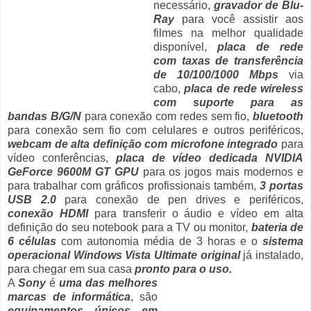
necessário,
gravador de Blu-
Ray
para você assistir aos
filmes na melhor qualidade
disponível,
placa de rede
com taxas de transferência
de 10/100
/1000
Mbps
via
cabo,
placa de rede wireless
com suporte para as
bandas B/G/N
para conexão com redes sem fio,
bluetooth
para conexão sem fio com celulares e outros periféricos,
webcam de alta definição com microfone integrado
para
vídeo conferências,
placa de vídeo dedicada NVIDIA
GeForce 9600M GT GPU
para os jogos mais modernos e
para trabalhar com gráficos profissionais também,
3 portas
USB 2.0
para conexão de pen drives e periféricos,
conexão HDMI
para transferir o áudio e vídeo em alta
definição do seu notebook para a TV ou monitor,
bateria de
6 células
com autonomia média de 3 horas e o
sistema
operacional Windows Vista Ultimate original
já instalado,
para chegar em sua casa
pronto para o uso.
A
Sony
é
uma das melhores
marcas de informática
, são
equipamentos únicos em