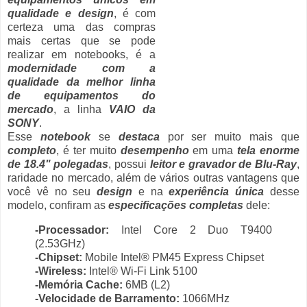
qualidade e design
, é com
certeza uma das compras
mais certas que se pode
realizar em notebooks, é a
modernidade com a
qualidade da melhor linha
de equipamentos do
mercado
, a linha
VAIO da
SONY
.
Esse
notebook
se
destaca
por ser muito mais que
completo
, é ter muito
desempenho
em uma
tela enorme
de 18.4" polegadas
, possui
leitor e gravador de Blu-Ray
,
raridade no mercado, além de vários outras vantagens que
você vê no seu
design
e na
experiência única
desse
modelo, confiram as
especificações completas
dele:
-Processador:
Intel Core 2 Duo T9400
(2.53GHz)
-Chipset:
Mobile Intel® PM45 Express Chipset
-Wireless:
Intel® Wi-Fi Link 5100
-Memória Cache:
6MB (L2)
-Velocidade de Barramento:
1066MHz