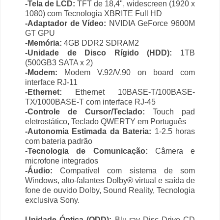
-Tela de LCD:
TFT de 18,4", widescreen (1920 x
1080) com Tecnologia XBRITE Full HD
-Adaptador de Vídeo:
NVIDIA GeForce 9600M
GT GPU
-Memória:
4GB DDR2 SDRAM2
-Unidade de Disco Rígido (HDD):
1TB
(500GB3 SATA x 2)
-Modem:
Modem V.92/V.90 on board com
interface RJ-11
-Ethernet:
Ethernet 10BASE-T/100BASE-
TX/1000BASE-T com interface RJ-45
-Controle de Cursor/Teclado:
Touch pad
eletrostático, Teclado QWERTY em Português
-Autonomia Estimada da Bateria:
1-2.5 horas
com bateria padrão
-Tecnologia de Comunicação:
Câmera e
microfone integrados
-Áudio:
Compatível com sistema de som
Windows, alto-falantes Dolby® virtual e saída de
fone de ouvido Dolby, Sound Reality, Tecnologia
exclusiva Sony.
Unidade Óptica (ODD):
Blu-ray Disc Drive CD