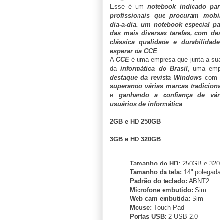
Esse é um
notebook indicado par
profissionais que procuram mob
dia-a-dia, um notebook especial pa
das mais diversas tarefas, com de
clássica qualidade e durabilida
esperar da CCE
.
A
CCE
é uma empresa que junta a s
da
informática do Brasil
, uma emp
destaque da revista Windows
com s
superando várias marcas tradicion
e
ganhando a confiança de vári
usuários de informática
.
2GB e HD 250GB
3GB e HD 320GB
Tamanho do HD:
250GB e 32
Tamanho da tela:
14" polegad
Padrão do teclado:
ABNT2
Microfone embutido:
Sim
Web cam embutida:
Sim
Mouse:
Touch Pad
Portas USB:
2 USB 2.0