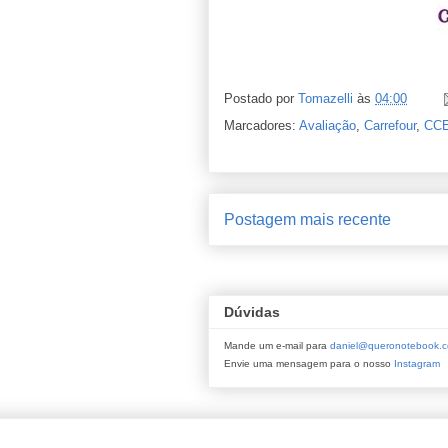
Postado por
Tomazelli
às
04:00
Marcadores:
Avaliação
,
Carrefour
,
CC
Postagem mais recente
Dúvidas
Mande um e-mail para
daniel@queronotebook.c
Envie uma mensagem para o nosso
Instagram