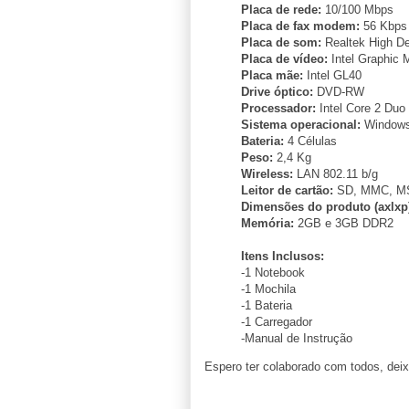
Placa de rede:
10/100 Mbps
Placa de fax modem:
56 Kbps
Placa de som:
Realtek High Def
Placa de vídeo:
Intel Graphic 
Placa mãe:
Intel GL40
Drive óptico:
DVD-RW
Processador:
Intel Core 2 Duo
Sistema operacional:
Windows
Bateria:
4 Células
Peso:
2,4 Kg
Wireless:
LAN 802.11 b/g
Leitor de cartão:
SD, MMC, MS
Dimensões do produto (axlxp
Memória:
2GB e 3GB DDR2
Itens Inclusos:
-1 Notebook
-1 Mochila
-1 Bateria
-1 Carregador
-Manual de Instrução
Espero ter colaborado com todos, de