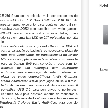
Note
LE-216
é um dos notebooks mais surpreendentes do
ador Intel® Core™ 2 Duo T6500 de 2.10 GHz de
ocessamento
, excelente para usuários que utilizam
memória ram DDR2
para trabalhar com várias janelas
320 GB
para armazenar todos os seus dados, como
, tudo isso em uma
tela LCD de 14" polegadas
, perfeita
ele.
Esse
notebook
possui
gravador/leitor de CD/DVD
para a realização de backup's se necessário,
placa de
rede com velocidades de transferências de 10/100
Mbps
via cabo,
placa de rede wireless com suporte
para as bandas B/G
para conexão a redes sem fio,
webcam de alta resolução com microfone
Sams
embutido
para a realização de vídeo conferências,
placa de vídeo compartilhada Intel
®
Graphics
Media Acellerator X4500
para jogos online e filmes,
leitor de cartões
para câmeras digitais e celulares,
4
conexões USB 2.0
para pen drives e periféricos,
conexão RGB
para conexão externa de monitores e
data show,
bateria de 4 células
com autonomia média
l Windows
®
7 Home Basic
Autêntico
, para que ele
so
.