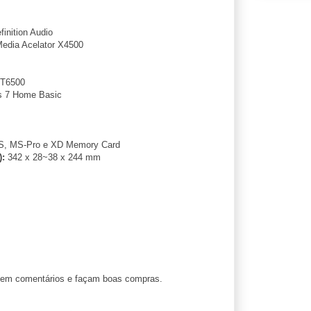
inition Audio
Media Acelator X4500
 T6500
 7 Home Basic
, MS-Pro e XD Memory Card
):
342 x 28~38 x 244 mm
ixem comentários e façam boas compras.