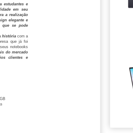
a estudantes e
ilidade em seu
ra a realização
sign elegante e
de que se pode
ua
história
com a
resa que já foi
eus notebooks
ais do mercado
os clientes e
0GB
as