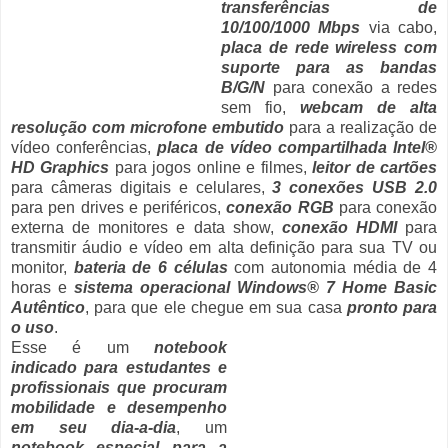
transferências de
10/100/1000 Mbps
via cabo,
placa de rede wireless com
suporte para as bandas
B/G/N
para conexão a redes
sem fio,
webcam de alta
resolução com microfone embutido
para a realização de
vídeo conferências,
placa de vídeo compartilhada Intel®
HD Graphics
para jogos online e filmes,
leitor de cartões
para câmeras digitais e celulares,
3 conexões USB 2.0
para pen drives e periféricos,
conexão RGB
para conexão
externa de monitores e data show,
conexão HDMI
para
transmitir áudio e vídeo em alta definição para sua TV ou
monitor,
bateria de 6 células
com autonomia média de 4
horas e
sistema operacional Windows
®
7 Home Basic
Autêntico
, para que ele chegue em sua casa
pronto para
o uso
.
Esse é um
notebook
indicado para estudantes e
profissionais que procuram
mobilidade e desempenho
em seu dia-a-dia
, um
notebook especial para a