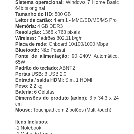
Sistema operacional:
Windows 7 Home Basic
64bits original
Tamanho do HD:
500 GB
Leitor de cartão:
4 em 1 - MMC/SD/MS/MS Pro
Memória:
4 GB DDR3
Resolução:
1366 x 768 pixels
Wireless:
Padrões 802.11 b/g/n
Placa de rede:
Onboard 10/100/1000 Mbps
Bluetooth:
Não Possui
Fonte de alimentação:
90~240V Automático,
65W
Padrão do teclado:
ABNT2
Portas USB:
3 USB 2.0
Entrada / saída HDMI:
Sim, 1 HDMI
Peso:
2,2 kg
Bateria:
6 Células
Dimensões do produto (axlxp):
3 x 34,3 x 24
cm
Mouse:
Touchpad com 2 botões (Multi-touch)
Itens Inclusos:
-1 Notebook
-1 Cabo de Força