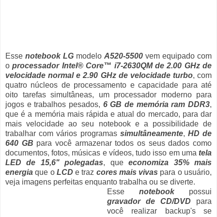
Esse
notebook LG
modelo
A520-5500
vem equipado com
o
processador Intel® Core™ i7-2630QM de 2.00 GHz de
velocidade normal e 2.90 GHz de velocidade turbo
, com
quatro núcleos de processamento e capacidade para até
oito tarefas simultâneas, um processador moderno para
jogos e trabalhos pesados,
6 GB de memória ram DDR3
,
que é a memória mais rápida e atual do mercado, para dar
mais velocidade ao seu notebook e a possibilidade de
trabalhar com vários programas
simultâneamente
,
HD de
640 GB
para você armazenar todos os seus dados como
documentos, fotos, músicas e vídeos, tudo isso em uma
tela
LED de 15,6" polegadas
, que
economiza 35% mais
energia
que o
LCD
e traz
cores mais vivas
para o usuário,
veja imagens perfeitas enquanto trabalha ou se diverte.
Esse
notebook
possui
gravador de CD/DVD
para
você realizar backup's se