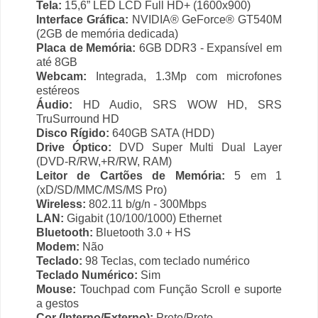
Tela:
15,6” LED LCD Full HD+ (1600x900)
Interface Gráfica:
NVIDIA® GeForce® GT540M
(2GB de memória dedicada)
Placa de Memória:
6GB DDR3 - Expansível em
até 8GB
Webcam:
Integrada, 1.3Mp com microfones
estéreos
Áudio:
HD Audio, SRS WOW HD, SRS
TruSurround HD
Disco Rígido:
640GB SATA (HDD)
Drive Óptico:
DVD Super Multi Dual Layer
(DVD-R/RW,+R/RW, RAM)
Leitor de Cartões de Memória:
5 em 1
(xD/SD/MMC/MS/MS Pro)
Wireless:
802.11 b/g/n - 300Mbps
LAN:
Gigabit (10/100/1000) Ethernet
Bluetooth:
Bluetooth 3.0 + HS
Modem:
Não
Teclado:
98 Teclas, com teclado numérico
Teclado Numérico:
Sim
Mouse:
Touchpad com Função Scroll e suporte
a gestos
Cor (Interno/Externo):
Preto/Preto