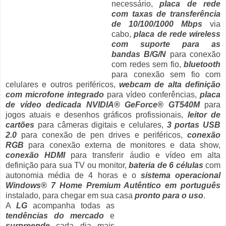
necessário,
placa de rede
com taxas de transferência
de 10/100/1000 Mbps
via
cabo,
placa de rede wireless
com suporte para as
bandas B/G/N
para conexão
com redes sem fio,
bluetooth
para conexão sem fio com
celulares e outros periféricos,
webcam de alta definição
com microfone integrado
para vídeo conferências,
placa
de vídeo dedicada NVIDIA® GeForce® GT540M
para
jogos atuais e desenhos gráficos profissionais,
leitor de
cartões
para câmeras digitais e celulares,
3 portas USB
2.0
para conexão de pen drives e periféricos,
conexão
RGB
para conexão externa de monitores e data show,
conexão HDMI
para transferir áudio e vídeo em alta
definição para sua TV ou monitor,
bateria de 6 células
com
autonomia média de 4 horas e o
sistema operacional
Windows® 7 Home Premium Autêntico em português
instalado, para chegar em sua casa
pronto para o uso
.
A
LG
acompanha todas as
tendências do mercado
e
surpreende
cada dia mais