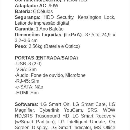
Adaptador AC:
90W
Bateria:
6 Células
Segurança:
HDD Security, Kensington Lock,
Leitor de impressão digital
Garantia:
1 Ano Balcão
Dimensões Liquidas (LxPxA):
37,5 x 24,9 x
3,2~3,6 cm
Peso:
2,56kg (Bateria e Óptico)
PORTAS (ENTRADA/SAIDA)
-USB: 3 (2.0)
-VGA: Sim
-Áudio: Fone de ouvido, Microfone
-RJ-45: Sim
-e-SATA: Não
-HDMI: Sim
Softwares:
LG Smart On, LG Smart Care, LG
Magnifier, Cyberlink YouCam, SRS, WOW
HD,SRS Trusurround HD, LG Smart Recovery
(w/Smart Partition), LG Intelligent Update, On
Screen Display, LG Smart Indicator, MS Office