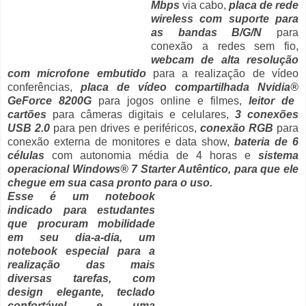
Mbps
via cabo,
placa de rede
wireless com suporte para
as bandas B/G/N
para
conexão a redes sem fio,
webcam de alta resolução
com microfone embutido
para a realização de vídeo
conferências,
placa de vídeo compartilhada Nvidia
®
GeForce 8200G
para jogos online e filmes,
leitor de
cartões
para câmeras digitais e celulares,
3 conexões
USB 2.0
para pen drives e periféricos,
conexão RGB
para
conexão externa de monitores e data show,
bateria de 6
células
com autonomia média de 4 horas e
sistema
operacional
Windows® 7 Starter Autêntico
, para que ele
chegue em sua casa
pronto para o uso
.
Esse é um
notebook
indicado para estudantes
que procuram mobilidade
em seu dia-a-dia
, um
notebook especial para a
realização das mais
diversas tarefas
, com
design elegante
,
teclado
confortável
e uma