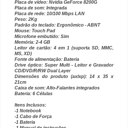
Placa de vídeo:
Nvidia GeForce 8200G
Placa de som:
Integrada
Placa de rede:
10/100 Mbps LAN
Peso:
2Kg
Padrão do teclado:
Ergonômico - ABNT
Mouse:
Touch Pad
Microfone embutido:
Sim
Memória:
2-4 GB
Leitor de cartão:
4 em 1 (suporta SD, MMC,
MS, XD)
Fonte de alimentação:
Bateria
Drive óptico:
Super Multi - Leitor e Gravador
CD/DVD/R/RW Dual Layer
Dimensões do produto (axlxp):
14 x 35 x
21cm
Caixa de som:
Alto-Falantes integrados
Bateria:
6 Células
Itens Inclusos:
-1 Notebook
-1 Cabo de Força
-1 Bateria
-1 Manual de instruções.