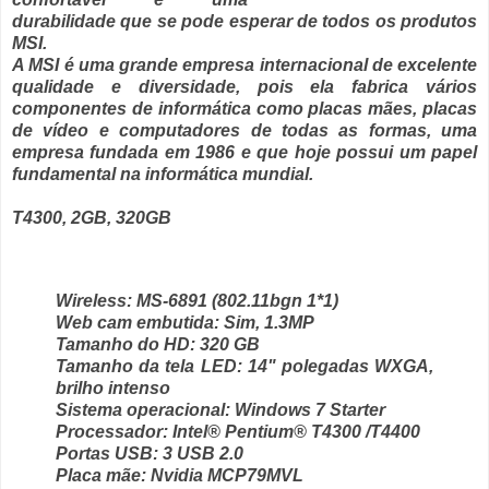
durabilidade que se pode esperar de todos os produtos
MSI
.
A
MSI
é uma grande
empresa internacional
de
excelente
qualidade
e
diversidade
, pois ela
fabrica vários
componentes de informática
como placas mães, placas
de vídeo e computadores de todas as formas, uma
empresa
fundada em 1986
e que hoje possui um
papel
fundamental
na
informática mundial
.
T4300, 2GB, 320GB
Wireless:
MS-6891 (802.11bgn 1*1)
Web cam embutida:
Sim, 1.3MP
Tamanho do HD:
320 GB
Tamanho da tela LED:
14" polegadas WXGA,
brilho intenso
Sistema operacional:
Windows 7 Starter
Processador:
Intel® Pentium® T4300 /T4400
Portas USB:
3 USB 2.0
Placa mãe:
Nvidia MCP79MVL