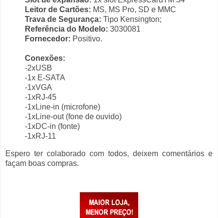
Leitor de Cartões:
MS, MS Pro, SD e MMC
Trava de Segurança:
Tipo Kensington;
Referência do Modelo:
3030081
Fornecedor:
Positivo.
Conexões:
-2xUSB
-1x E-SATA
-1xVGA
-1xRJ-45
-1xLine-in (microfone)
-1xLine-out (fone de ouvido)
-1xDC-in (fonte)
-1xRJ-11
Espero ter colaborado com todos, deixem comentários e
façam boas compras.