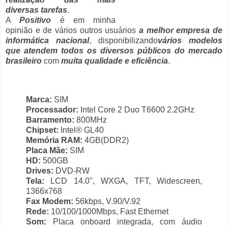
diversas tarefas
.
A
Positivo
é em minha
opinião e de vários outros usuários
a melhor empresa de
informática nacional
, disponibilizando
vários modelos
que atendem todos os diversos públicos do mercado
brasileiro
com
muita qualidade e eficiência
.
Marca:
SIM
Processador:
Intel Core 2 Duo T6600 2.2GHz
Barramento:
800MHz
Chipset:
Intel® GL40
Memória RAM:
4GB(DDR2)
Placa Mãe:
SIM
HD:
500GB
Drives:
DVD-RW
Tela:
LCD 14.0", WXGA, TFT, Widescreen,
1366x768
Fax Modem:
56kbps, V.90/V.92
Rede:
10/100/1000Mbps, Fast Ethernet
Som:
Placa onboard integrada, com áudio