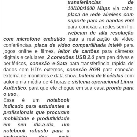
transferências de
10/100/1000 Mbps
via cabo,
placa de rede wireless com
suporte para as bandas B/G
para conexão a redes sem fio,
webcam de alta resolução
com microfone embutido
para a realização de vídeo
conferências,
placa de vídeo compartilhada Intel
®
para
jogos online e filmes,
leitor de cartões
para câmeras
digitais e celulares,
2 conexões USB 2.0
para pen drives e
periféricos,
conexão e-Sata
para transferência rápida de
dados com HD's externos,
conexão RGB
para conexão
externa de monitores e data show,
bateria de 6 células
com
autonomia média de 4 horas e
sistema operacional Linux
Autêntico
, para que ele chegue em sua casa
pronto para
o uso
.
Esse é um
notebook
indicado para estudantes e
profissionais que procuram
mobilidade e produtividade
em seu dia-a-dia, um
notebook robusto para a
realização das mais