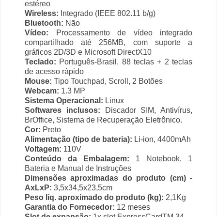
estéreo
Wireless:
Integrado (IEEE 802.11 b/g)
Bluetooth:
Não
Vídeo:
Processamento de vídeo integrado
compartilhado até 256MB, com suporte a
gráficos 2D/3D e Microsoft DirectX10
Teclado:
Português-Brasil, 88 teclas + 2 teclas
de acesso rápido
Mouse:
Tipo Touchpad, Scroll, 2 Botões
Webcam:
1.3 MP
Sistema Operacional:
Linux
Softwares inclusos:
Discador SIM, Antivírus,
BrOffice, Sistema de Recuperação Eletrônico.
Cor:
Preto
Alimentação (tipo de bateria):
Li-ion, 4400mAh
Voltagem:
110V
Conteúdo da Embalagem:
1 Notebook, 1
Bateria e Manual de Instruções
Dimensões aproximadas do produto (cm) -
AxLxP:
3,5x34,5x23,5cm
Peso líq. aproximado do produto (kg):
2,1Kg
Garantia do Fornecedor:
12 meses
Slot de expansão:
1x slot ExpressCardTM 34