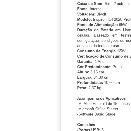
Caixa de Som:
Sim, 2 auto-fa
Fonte:
Interna
Voltagem:
Bivolt
Modelo:
Inspiron I14-2020 Pret
Fonte de Alimentação:
65W
Duração da Bateria em Uso
células. Baseado em teste
configuração, condições de uso
ao longo do tempo e uso.
Consumo de Energia:
65W
Certificação de Consumo de 
Garantia:
1 Ano
Cor Predominante:
Preto
Altura:
3,15 cm
Largura:
34,30 cm
Profundidade:
10,60 cm
Peso:
2,37 kg
Acompanha os Aplicativos
-McAfee Emerald de 15 meses
-Microsoft Office Starter
-Software Basic Stage
Conexões
-Portas USB:
3