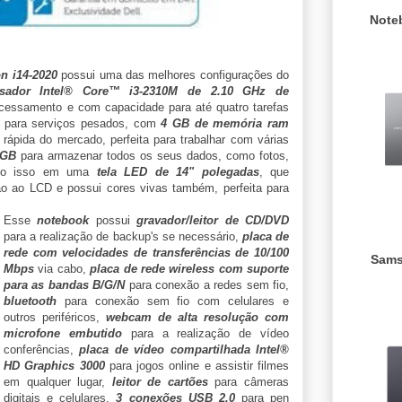
Note
on i14-2020
possui uma das melhores configurações do
ssador Intel® Core™ i3-2310M de 2.10 GHz de
ocessamento e com capacidade para até quatro tarefas
o para serviços pesados, com
4 GB de memória ram
rápida do mercado, perfeita para trabalhar com várias
 GB
para armazenar todos os seus dados, como fotos,
udo isso em uma
tela LED de 14" polegadas
, que
o ao LCD e possui cores vivas também, perfeita para
Esse
notebook
possui
gravador/leitor de CD/DVD
para a realização de backup's se necessário,
placa de
rede com velocidades de transferências de 10/100
Sams
Mbps
via cabo,
placa de rede wireless com suporte
para as bandas B/G/N
para conexão a redes sem fio,
bluetooth
para conexão sem fio com celulares e
outros periféricos,
webcam de alta resolução com
microfone embutido
para a realização de vídeo
conferências,
placa de vídeo compartilhada Intel
®
HD Graphics 3000
para jogos online e assistir filmes
em qualquer lugar,
leitor de cartões
para câmeras
digitais e celulares,
3 conexões USB 2.0
para pen