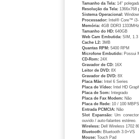
Tamanho da Tela:
14" polegad
Resolução da Tela:
1366x768 p
Sistema Operacional:
Windows
Processador:
Intel® Core™ i3
Memória:
4GB DDR3 1333MH
Tamanho do HD:
640GB
Web Cam Embutida:
SIM, 1.3
Cache L2:
3MB
Quantas RPM:
5400 RPM
Microfone Embutido:
Possui M
CD-Rom:
24X
Gravador de CD:
16X
Leitor de DVD:
8X
Gravador de DVD:
8X
Placa Mãe:
Intel 6 Series
Placa de Vídeo:
Intel HD Graph
Placa de Som:
Integrado
Placa de Fax Modem:
Não
Placa de Rede:
10 / 100 MBP
Entrada PCMCIA:
Não
Slot Expansão:
Um conector 
ouvido / auto-falantes estéreo.
Wireless:
Dell Wireless 1702 8
Bluetooth:
Bluetooth 3.0+VS
Mouse:
Touch Pad