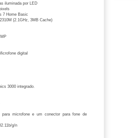
as iluminada por LED
ixels
 7 Home Basic
-2310M (2.1GHz, 3MB Cache)
z
 MP
icrofone digital
ics 3000 integrado.
S
para microfone e um conector para fone de
02.11b/g/n