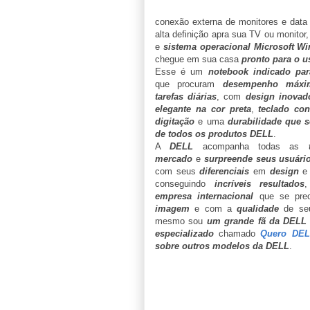
conexão externa de monitores e dat
alta definição apra sua TV ou monitor
e
sistema operacional Microsoft 
chegue em sua casa
pronto para o u
Esse é um
notebook indicado par
que procuram
desempenho máxi
tarefas diárias
, com
design inovad
elegante na cor preta
,
teclado con
digitação
e uma
durabilidade que 
de todos os produtos DELL
.
A
DELL
acompanha todas as
mercado
e
surpreende seus usuár
com seus
diferenciais
em
design
conseguindo
incríveis resultados
empresa internacional
que se pre
imagem
e com a
qualidade
de seu
mesmo sou
um grande fã da DELL
especializado
chamado
Quero DEL
sobre outros modelos da DELL
.