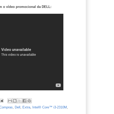
m o vídeo promocional da DELL:
Compras
,
Dell
,
Extra
,
Intel® Core™ i3-2310M
,