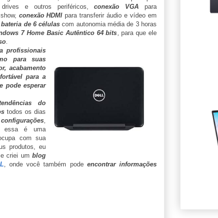
drives e outros periféricos,
conexão VGA
para
a show,
conexão HDMI
para transferir áudio e vídeo em
,
bateria de 6 células
com autonomia média de 3 horas
Windows 7 Home Basic
Autêntico 64 bits
, para que ele
so
.
a profissionais
mo para suas
or, acabamento
fortável para a
se pode esperar
tendências do
ios
todos os dias
e
configurações
,
, essa é uma
ocupa com sua
s produtos, eu
e criei um
blog
L
, onde você também pode
encontrar informações