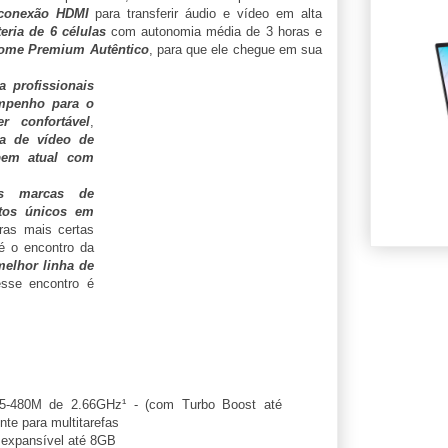
conexão HDMI
para transferir áudio e vídeo em alta
teria de 6 células
com autonomia média de 3 horas e
Home Premium Autêntico
, para que ele chegue em sua
a profissionais
mpenho para o
er confortável
,
ca de vídeo de
em atual com
s marcas de
tos únicos em
as mais certas
é o encontro da
elhor linha de
esse encontro é
5-480M de 2.66GHz¹ - (com Turbo Boost até
te para multitarefas
xpansível até 8GB