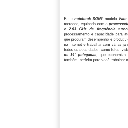
Esse
notebook SONY
modelo
Vaio
mercado, equipado com o
processad
e 2.93 GHz de frequência turb
processamento e capacidade para até
que procuram desempenho e produtivi
na Internet e trabalhar com várias j
todos os seus dados, como fotos, ví
de 14" polegadas
, que economiza 
também, perfeita para você trabalhar o