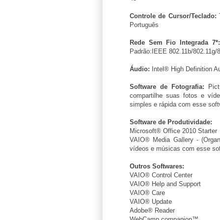
Controle de Cursor/Teclado:
T
Português
Rede Sem Fio Integrada 7*:
Padrão:IEEE 802.11b/802.11g/
Áudio:
Intel® High Definition 
Software de Fotografia:
Pict
compartilhe suas fotos e víd
simples e rápida com esse sof
Software de Produtividade:
Microsoft® Office 2010 Starter
VAIO® Media Gallery - (Organ
vídeos e músicas com esse so
Outros Softwares:
VAIO® Control Center
VAIO® Help and Support
VAIO® Care
VAIO® Update
Adobe® Reader
WebCamp companion™