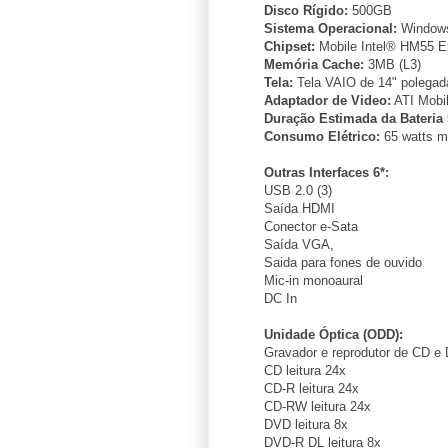
Disco Rígido:
500GB
Sistema Operacional:
Windows
Chipset:
Mobile Intel® HM55 E
Memória Cache:
3MB (L3)
Tela:
Tela VAIO de 14" polegad
Adaptador de Video:
ATI Mobi
Duração Estimada da Bateria 
Consumo Elétrico:
65 watts m
Outras Interfaces 6*:
USB 2.0 (3)
Saída HDMI
Conector e-Sata
Saída VGA,
Saida para fones de ouvido
Mic-in monoaural
DC In
Unidade Óptica (ODD):
Gravador e reprodutor de CD e
CD leitura 24x
CD-R leitura 24x
CD-RW leitura 24x
DVD leitura 8x
DVD-R DL leitura 8x