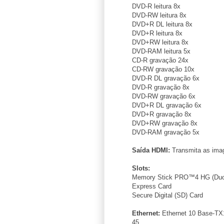
DVD-R leitura 8x
DVD-RW leitura 8x
DVD+R DL leitura 8x
DVD+R leitura 8x
DVD+RW leitura 8x
DVD-RAM leitura 5x
CD-R gravação 24x
CD-RW gravação 10x
DVD-R DL gravação 6x
DVD-R gravação 8x
DVD-RW gravação 6x
DVD+R DL gravação 6x
DVD+R gravação 8x
DVD+RW gravação 8x
DVD-RAM gravação 5x
Saída HDMI:
Transmita as ima
Slots:
Memory Stick PRO™4 HG (Duo
Express Card
Secure Digital (SD) Card
Ethernet:
Ethernet 10 Base-TX1
45