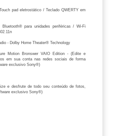
ouch pad eletrostático / Teclado QWERTY em
Bluetooth® para unidades periféricas / Wi-Fi
802.11n
Audio - Dolby Home Theater® Technology
ure Motion Bronswer VAIO Edition - (Edite e
eos em sua conta nas redes sociais de forma
tware exclusivo Sony®)
ize e desfrute de todo seu conteúdo de fotos,
ftware exclusivo Sony®)