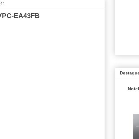
011
 VPC-EA43FB
Destaqu
Note