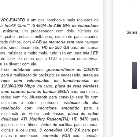
 VPC-EA43FB
é um dos notebooks mais robustos do
or Intel® Core™ i5-480M de 2.66 GHz de velocidade
o máxima
, um processador com dois núcleos de
Sams
 quatro tarefas simultâneas, excelente para usuários
dade diários, com
4 GB de memória ram
para navegar
anelas simultâneamente,
HD de 500 GB
para armazenar
deos, músicas e muito mais, tudo isso em uma
tela LED
até 35% de cores que o LCD e possui cores vivas
u se divertir com ele.
Esse
notebook
possui
gravador/leitor de CD/DVD
para a realização de backup's se necessário,
placa de
rede com velocidades de transferências de
10/100/1000 Mbps
via cabo,
placa de rede wireless
com suporte para as bandas B/G/N
para conexão a
redes sem fio,
bluetooth
para conexão sem fio com
celulares e outros periféricos,
webcam de alta
resolução com microfone embutido
para a
realização de vídeo conferências,
placa de vídeo
dedicada ATI Mobility Radeon(TM) HD 5470
para
jogos online e filmes,
leitor de cartões
para câmeras
digitais e celulares,
3 conexões USB 2.0
para pen
drives e periféricos,
conexão VGA
para conexão