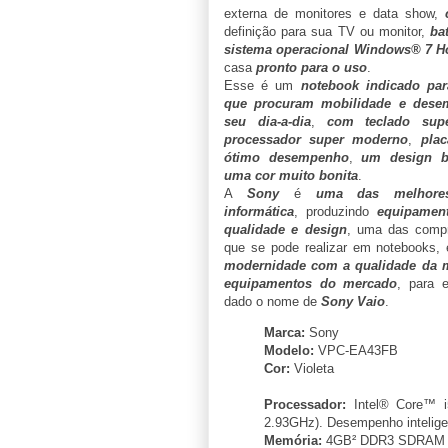
externa de monitores e data show,
definição para sua TV ou monitor,
ba
sistema operacional Windows® 7 
casa
pronto para o uso
.
Esse é um
notebook indicado par
que procuram mobilidade e dese
seu dia-a-dia
,
com
teclado sup
processador
super moderno
,
pla
ótimo desempenho
,
um design b
uma cor muito bonita
.
A
Sony
é
uma das melhore
informática
, produzindo
equipamen
qualidade e design
, uma das compr
que se pode realizar em notebooks, 
modernidade com a qualidade da m
equipamentos do mercado
, para 
dado o nome de
Sony Vaio
.
Marca:
Sony
Modelo:
VPC-EA43FB
Cor:
Violeta
Processador:
Intel® Core™ i
2.93GHz). Desempenho inteligen
Memória:
4GB² DDR3 SDRAM e