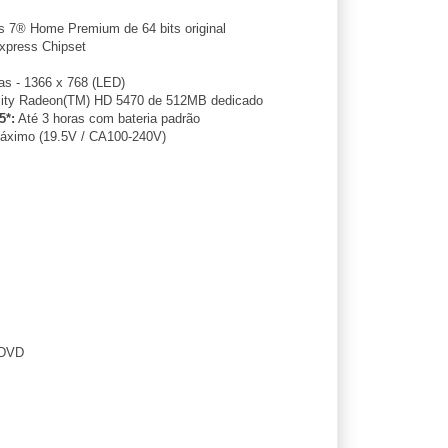
 7® Home Premium de 64 bits original
xpress Chipset
as - 1366 x 768 (LED)
lity Radeon(TM) HD 5470 de 512MB dedicado
5*:
Até 3 horas com bateria padrão
áximo (19.5V / CA100-240V)
 DVD