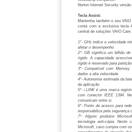
Norton Internet Security versão
Tecla Assist:
Mantenha também o seu VAIO s
conta com a exclusiva tecla 
central de soluções VAIO Care.
1*- GHz indica a velocidade in
afetar o desempenho.
2*- GB significa um bilhão de
rígido. A capacidade acessíve
rígido é reservado para partiçã
3*- Compatível com Memory 
dados a alta velocidade.
4*- Autonomia estimada da bate
da aplicação.
5*- i.LINK é uma marca registr
com conector IEEE 1394. Ne
comunicam entre si.
6*- Ponto de acesso para rede
responsabiliza pela segurança d
7*- Alguns produtos Microsof
tecnologia anti-cópia. Neste 
Microsoft, caso cumpra com os