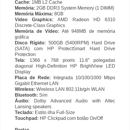
Cache:
1MB L2 Cache
Memória:
2GB DDR3 System Memory (1 DIMM)
Memória Máxima:
8GB
Video Graphics:
AMD Radeon HD 6310
Discrete-Class Graphics
Memória de Vídeo:
Até 948MB de memória
gráfica
Disco Rígido:
500GB (5400RPM) Hard Drive
(SATA) com HP ProtectSmart Hard Drive
Protection
Tela:
1366 x 768 pixels 11.6” polegadas
diagonal High-Definition HP BrightView LED
Display
Placa de Rede:
Integrada 10/100/1000 Mbps
Gigabit Ethernet LAN
Wireless:
Wireless LAN 802.11b/g/n WLAN
Bluetooth:
Sim
Áudio:
Dolby Advanced Audio with Altec
Lansing speakers
Teclado:
Estilo ilha Full-Size
Touchpad:
HP Clickpad com botão On/Off
Portas