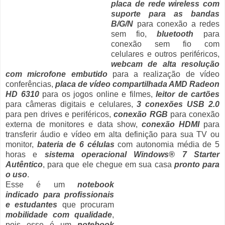
placa de rede wireless com
suporte para as bandas
B/G/N
para conexão a redes
sem fio,
bluetooth
para
conexão sem fio com
celulares e outros periféricos,
webcam de alta resolução
com microfone embutido
para a realização de vídeo
conferências,
placa de vídeo compartilhada AMD Radeon
HD 6310
para os jogos online e filmes,
leitor de cartões
para câmeras digitais e celulares,
3 conexões USB 2.0
para pen drives e periféricos,
conexão RGB
para conexão
externa de monitores e data show,
conexão HDMI
para
transferir áudio e vídeo em alta definição para sua TV ou
monitor,
bateria de 6 células
com autonomia média de 5
horas e
sistema operacional Windows® 7 Starter
Autêntico
, para que ele chegue em sua casa
pronto para
o uso
.
Esse é um
notebook
indicado para profissionais
e estudantes
que procuram
mobilidade com qualidade
,
pois esse é um
notebook