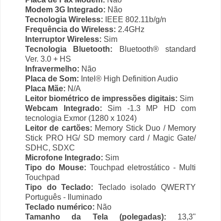
Modem 3G Integrado:
Não
Tecnologia Wireless:
IEEE 802.11b/g/n
Frequência do Wireless:
2.4GHz
Interruptor Wireless:
Sim
Tecnologia Bluetooth:
Bluetooth® standard
Ver. 3.0 + HS
Infravermelho:
Não
Placa de Som:
Intel® High Definition Audio
Placa Mãe:
N/A
Leitor biométrico de impressões digitais:
Sim
Webcam Integrado:
Sim -1.3 MP HD com
tecnologia Exmor (1280 x 1024)
Leitor de cartões:
Memory Stick Duo / Memory
Stick PRO HG/ SD memory card / Magic Gate/
SDHC, SDXC
Microfone Integrado:
Sim
Tipo do Mouse:
Touchpad eletrostático - Multi
Touchpad
Tipo do Teclado:
Teclado isolado QWERTY
Português - Iluminado
Teclado numérico:
Não
Tamanho da Tela (polegadas):
13,3"