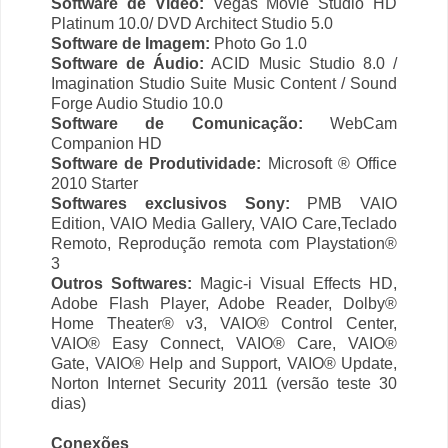
Software de Video:
Vegas Movie Studio HD
Platinum 10.0/ DVD Architect Studio 5.0
Software de Imagem:
Photo Go 1.0
Software de Áudio:
ACID Music Studio 8.0 /
Imagination Studio Suite Music Content / Sound
Forge Audio Studio 10.0
Software de Comunicação:
WebCam
Companion HD
Software de Produtividade:
Microsoft ® Office
2010 Starter
Softwares exclusivos Sony:
PMB VAIO
Edition, VAIO Media Gallery, VAIO Care,Teclado
Remoto, Reprodução remota com Playstation®
3
Outros Softwares:
Magic-i Visual Effects HD,
Adobe Flash Player, Adobe Reader, Dolby®
Home Theater® v3, VAIO® Control Center,
VAIO® Easy Connect, VAIO® Care, VAIO®
Gate, VAIO® Help and Support, VAIO® Update,
Norton Internet Security 2011 (versão teste 30
dias)
Conexões