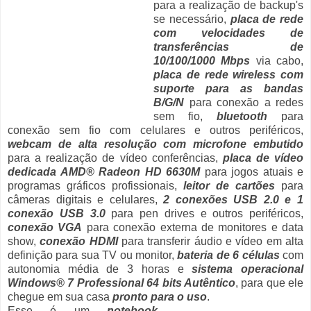
para a realização de backup's
se necessário,
placa de rede
com velocidades de
transferências de
10/100/1000 Mbps
via cabo,
placa de rede wireless com
suporte para as bandas
B/G/N
para conexão a redes
sem fio,
bluetooth
para
conexão sem fio com celulares e outros periféricos,
webcam de alta resolução com microfone embutido
para a realização de vídeo conferências,
placa de vídeo
dedicada AMD® Radeon HD 6630M
para jogos atuais e
programas gráficos profissionais,
leitor de cartões
para
câmeras digitais e celulares,
2 conexões USB 2.0 e 1
conexão USB 3.0
para pen drives e outros periféricos,
conexão VGA
para conexão externa de monitores e data
show,
conexão HDMI
para transferir áudio e vídeo em alta
definição para sua TV ou monitor,
bateria de 6 células
com
autonomia média de 3 horas e
sistema operacional
Windows® 7 Professional 64 bits Autêntico
, para que ele
chegue em sua casa
pronto para o uso
.
Esse é um
notebook