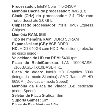
Processador:
Intel® Core™ i5-2430M
Memória Cache do processador:
3MB (L3)
Clock (GHz) do processador:
2.4 GHz com
Turbo Boost até 3.0 GHz
Chipset do processador:
Intel® HM67 Express
Chipset
Memória RAM:
6GB
Tipo de memória RAM:
DDR3 SDRAM
Expansível até (GB):
8GB DDR3
HD:
HDD 640GB com HDD Protection (proteção
no disco rígido)
Velocidade do HD em RPM:
5400 rpm
Placa de Rede/Conexão:
LAN: 1000BASE-
T/100BASE-TX/10BASE-T x1
Placa de Vídeo:
Intel® HD Graphics 3000
(Integrada - modo Stamina) / AMD Radeon™ HD
6630M ( Dedicada - modo Speed)
Memória da Placa de Vídeo:
1GB dedicada
(modo Speed)
Seletor de Placa Gráfica:
Sim
Suporta Games:
Sim
Placa de Fax Modem:
Não