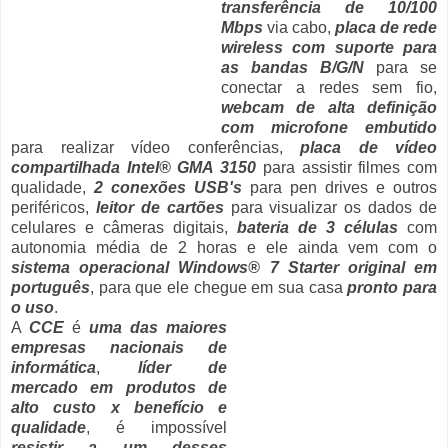
transferência de 10/100
Mbps
via cabo,
placa de rede
wireless com suporte para
as bandas B/G/N
para se
conectar a redes sem fio,
webcam de alta definição
com microfone embutido
para realizar vídeo conferências,
placa de vídeo
compartilhada Intel® GMA 3150
para assistir filmes com
qualidade,
2 conexões USB's
para pen drives e outros
periféricos,
leitor de cartões
para visualizar os dados de
celulares e câmeras digitais,
bateria de 3 células
com
autonomia média de 2 horas e ele ainda vem com o
sistema operacional Windows® 7 Starter original em
português
, para que ele chegue em sua casa
pronto para
o uso
.
A
CCE
é
uma das maiores
empresas nacionais de
informática
,
líder de
mercado em produtos de
alto custo x benefício e
qualidade
, é impossível
resistir a um desses