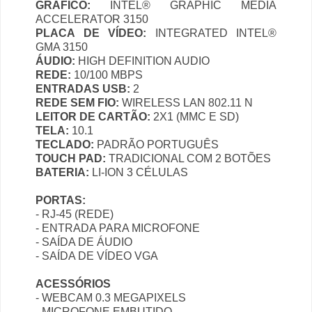
GRÁFICO:
INTEL® GRAPHIC MEDIA
ACCELERATOR 3150
PLACA DE VÍDEO:
INTEGRATED INTEL®
GMA 3150
ÁUDIO:
HIGH DEFINITION AUDIO
REDE:
10/100 MBPS
ENTRADAS USB:
2
REDE SEM FIO:
WIRELESS LAN 802.11 N
LEITOR DE CARTÃO:
2X1 (MMC E SD)
TELA:
10.1
TECLADO:
PADRÃO PORTUGUÊS
TOUCH PAD:
TRADICIONAL COM 2 BOTÕES
BATERIA:
LI-ION 3 CÉLULAS
PORTAS:
- RJ-45 (REDE)
- ENTRADA PARA MICROFONE
- SAÍDA DE ÁUDIO
- SAÍDA DE VÍDEO VGA
ACESSÓRIOS
- WEBCAM 0.3 MEGAPIXELS
- MICROFONE EMBUTIDO