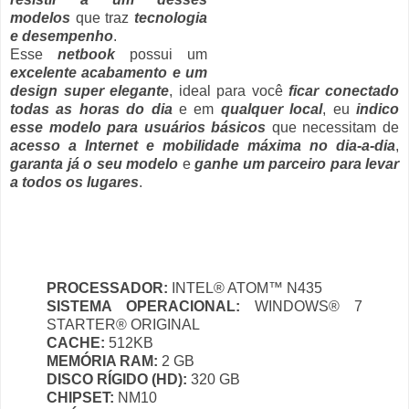
modelos
que traz
tecnologia
e desempenho
.
Esse
netbook
possui um
excelente acabamento e um
design super elegante
, ideal para você
ficar conectado
todas as horas do dia
e em
qualquer local
, eu
indico
esse modelo para usuários básicos
que necessitam de
acesso a Internet e mobilidade máxima no dia-a-dia
,
garanta já o seu modelo
e
ganhe um parceiro para levar
a todos os lugares
.
PROCESSADOR:
INTEL® ATOM™ N435
SISTEMA OPERACIONAL:
WINDOWS® 7
STARTER® ORIGINAL
CACHE:
512KB
MEMÓRIA RAM:
2 GB
DISCO RÍGIDO (HD):
320 GB
CHIPSET:
NM10