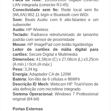
LAN integrada (conector RJ-45)
Conectividade sem fio:
Rede local sem fio
(WLAN) 802.11 b/g/n e Bluetooth com WiDi
Som:
Beats Audio com 6 alto-falantes e um
subwoofer
Audio:
HP Wireless
Teclado:
Radiance retroiluminado de tamanho
padrão com sensor de proximidade
Mouse:
HP ImagePad com botão liga/desliga
Leitor de cartões de mídia digital para
cartões:
Secure Digital e Multimedia
Dimensões:
41,58cm (C) x 27.08cm (L) x3.25cm
(A mín.) / 0cm (A máx.)
Peso:
3,34 kg
Energia:
Adaptador CA de 120W
Bateria:
Íon-lítio de 6 células e 86WHr
Descrição ID Mech:
Webcam HP TrueVision de
alta definição com microfone integrado
Sistema Operacional:
Windows 7 Professional
original (64-bit)
Portas Externas