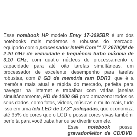
Esse
notebook HP
modelo
Envy 17-3095BR
é um dos
notebooks mais modernos e robustos do mercado,
equipado com o
processador Intel® Core™ i7-2670QM de
2.20 GHz de velocidade e frequência turbo máxima de
3.10 GHz
, com quatro núcleos de processamento e
capacidade para até oito tarefas simultâneas, um
processador de excelente desempenho para tarefas
robustas, com
8 GB de memória ram DDR3
, que é a
memória mais atual e rápida do mercado, perfeita para
navegar na Internet e trabalhar com várias janelas
simultâneamente,
HD de 1000 GB
para armazenar todos os
seus dados, como fotos, vídeos, músicas e muito mais, tudo
isso em uma
tela LED de 17,3" polegadas
, que economiza
até 35% de cores que o LCD e possui cores vivas também,
perfeita para você trabalhar ou se divertir com ele.
Esse
notebook
possui
gravador/leitor de CD/DVD
,