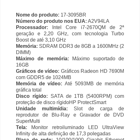
Nome do produto:
17-3095BR
Número do produto nos EUA:
A2V94LA
Processador:
Intel Core i7-2670QM de 2ª
geração e 2,20 GHz, com tecnologia Turbo
Boost de até 3,10 GHz
Memória:
SDRAM DDR3 de 8GB a 1600MHz (2
DIMM)
Máximo de memória:
Máximo suportado de
16GB
Gráficos de vídeo:
Gráficos Radeon HD 7690M
com GDDR5 de 1024MB
Memória de vídeo:
Até 5093MB de memória
gráfica total
Disco rígido:
SATA de 1TB (5400RPM) com
proteção de disco rígidoHP ProtectSmart
Unidade multimídia:
Slot de carga de
reprodutor de Blu-Ray e Gravador de DVD
SuperMulti
Tela:
Monitor retroiluminado LED UltraView
Infinity de alta definição de 17,3 polegadas
Placa de rede:
10/100/1000 Gigabit Ethernet