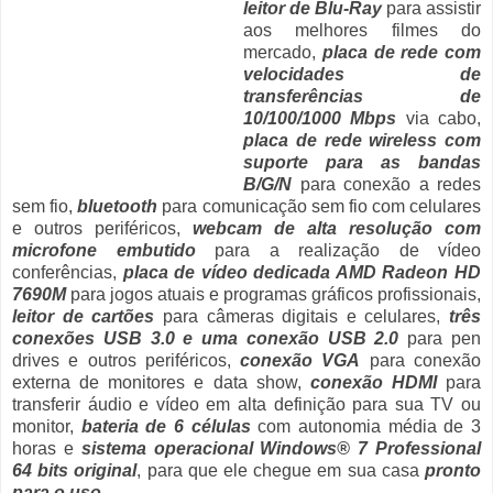
leitor de Blu-Ray
para assistir
aos melhores filmes do
mercado,
placa de rede com
velocidades de
transferências de
10/100/1000 Mbps
via cabo,
placa de rede wireless com
suporte para as bandas
B/G/N
para conexão a redes
sem fio,
bluetooth
para comunicação sem fio com celulares
e outros periféricos,
webcam de alta resolução com
microfone embutido
para a realização de vídeo
conferências,
placa de vídeo dedicada AMD Radeon HD
7690M
para jogos atuais e programas gráficos profissionais,
leitor de cartões
para câmeras digitais e celulares,
três
conexões USB 3.0 e uma conexão USB 2.0
para pen
drives e outros periféricos,
conexão VGA
para conexão
externa de monitores e data show,
conexão HDMI
para
transferir áudio e vídeo em alta definição para sua TV ou
monitor,
bateria de 6 células
com autonomia média de 3
horas e
sistema operacional Windows® 7 Professional
64 bits original
, para que ele chegue em sua casa
pronto
para o uso
.