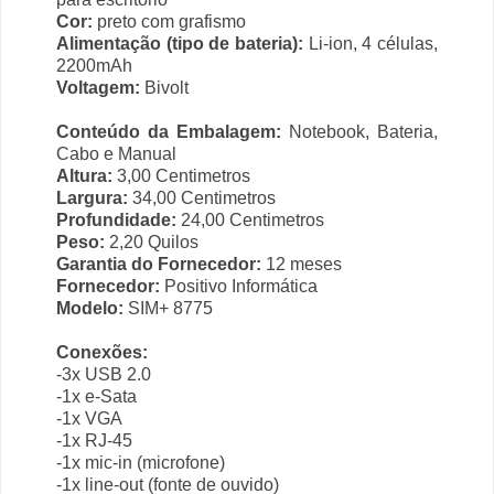
Cor:
preto com grafismo
Alimentação (tipo de bateria):
Li-ion, 4 células,
2200mAh
Voltagem:
Bivolt
Conteúdo da Embalagem:
Notebook, Bateria,
Cabo e Manual
Altura:
3,00 Centimetros
Largura:
34,00 Centimetros
Profundidade:
24,00 Centimetros
Peso:
2,20 Quilos
Garantia do Fornecedor:
12 meses
Fornecedor:
Positivo Informática
Modelo:
SIM+ 8775
Conexões:
-3x USB 2.0
-1x e-Sata
-1x VGA
-1x RJ-45
-1x mic-in (microfone)
-1x line-out (fonte de ouvido)