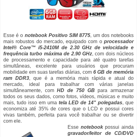
Esse é o
notebook Positivo SIM 8775
, um dos notebooks
mais robustos do mercado, equipado com o
processador
Intel® Core™ i5-2410M de 2.30 GHz de velocidade e
frequência turbo máxima de 2.90 GHz
, com dois núcleos
de processamento e capacidade para até quatro tarefas
simultâneas, excelente para usuários que procuram
mobilidade em suas tarefas diárias, com
6 GB de memória
ram DDR3
, que é a memória mais rápida e atual do
mercado, ideal para trabalhar com várias janelas
simultâneamente, com
HD de 750 GB
para armazenar
todos os seus dados, como fotos, vídeos, músicas e muito
mais, tudo isso em uma
tela LED de 14" polegadas
, que
economiza até 35% de cores que o LCD e possui cores
vivas também, perfeita para você trabalhar ou se divertir
com ele.
Esse
notebook
possui ainda
gravador/leitor de CD/DVD