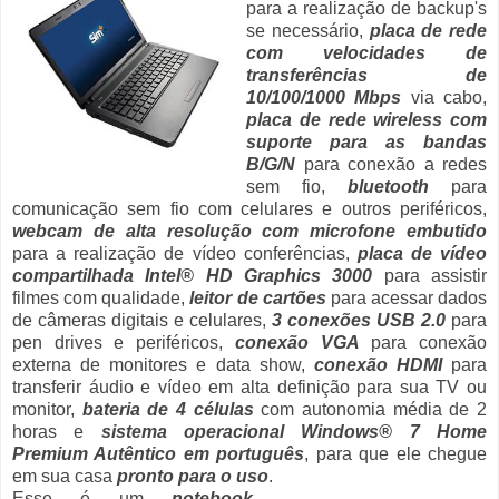
para a realização de backup's
se necessário,
placa de rede
com velocidades de
transferências de
10/100/1000 Mbps
via cabo,
placa de rede wireless com
suporte para as bandas
B/G/N
para conexão a redes
sem fio,
bluetooth
para
comunicação sem fio com celulares e outros periféricos,
webcam de alta resolução com microfone embutido
para a realização de vídeo conferências,
placa de vídeo
compartilhada Intel® HD Graphics 3000
para assistir
filmes com qualidade,
leitor de cartões
para acessar dados
de câmeras digitais e celulares,
3 conexões USB 2.0
para
pen drives e periféricos,
conexão VGA
para conexão
externa de monitores e data show,
conexão HDMI
para
transferir áudio e vídeo em alta definição para sua TV ou
monitor,
bateria de 4 células
com autonomia média de 2
horas e
sistema operacional Windows® 7 Home
Premium Autêntico em português
, para que ele chegue
em sua casa
pronto para o uso
.
Esse é um
notebook