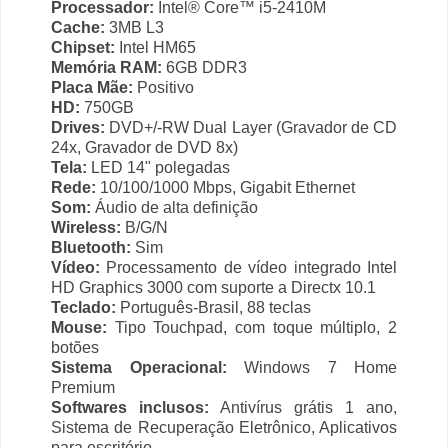
Processador:
Intel® Core™ i5-2410M
Cache:
3MB L3
Chipset:
Intel HM65
Memória RAM:
6GB DDR3
Placa Mãe:
Positivo
HD:
750GB
Drives:
DVD+/-RW Dual Layer (Gravador de CD
24x, Gravador de DVD 8x)
Tela:
LED 14" polegadas
Rede:
10/100/1000 Mbps, Gigabit Ethernet
Som:
Áudio de alta definição
Wireless:
B/G/N
Bluetooth:
Sim
Vídeo:
Processamento de vídeo integrado Intel
HD Graphics 3000 com suporte a Directx 10.1
Teclado:
Português-Brasil, 88 teclas
Mouse:
Tipo Touchpad, com toque múltiplo, 2
botões
Sistema Operacional:
Windows 7 Home
Premium
Softwares inclusos:
Antivírus grátis 1 ano,
Sistema de Recuperação Eletrônico, Aplicativos
para escritório