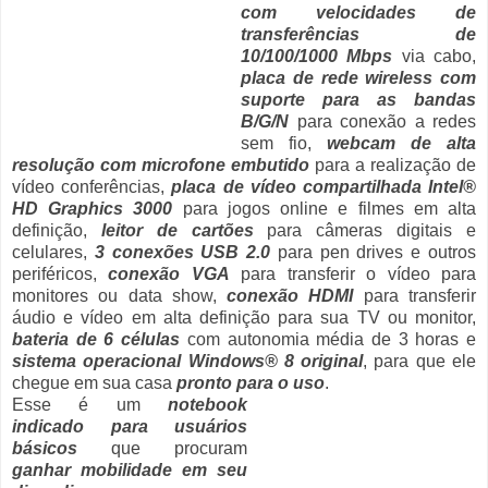
com velocidades de
transferências de
10/100/1000 Mbps
via cabo,
placa de rede wireless com
suporte para as bandas
B/G/N
para conexão a redes
sem fio,
webcam de alta
resolução com microfone embutido
para a realização de
vídeo conferências,
placa de vídeo compartilhada Intel®
HD Graphics 3000
para jogos online e filmes em alta
definição,
leitor de cartões
para câmeras digitais e
celulares,
3 conexões USB 2.0
para pen drives e outros
periféricos,
conexão VGA
para transferir o vídeo para
monitores ou data show,
conexão HDMI
para transferir
áudio e vídeo em alta definição para sua TV ou monitor,
bateria de 6 células
com autonomia média de 3 horas e
sistema operacional Windows® 8 original
, para que ele
chegue em sua casa
pronto para o uso
.
Esse é um
notebook
indicado para usuários
básicos
que procuram
ganhar mobilidade em seu