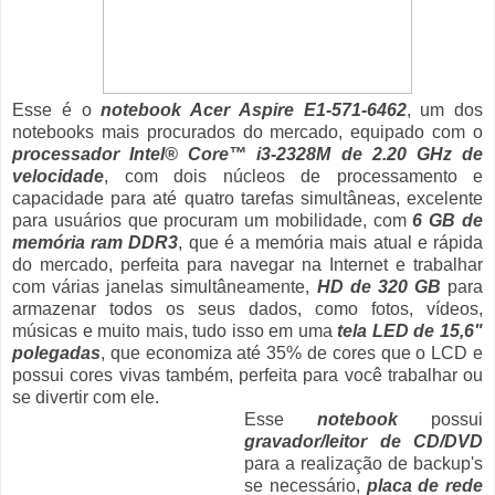
Esse é o
notebook Acer Aspire E1-571-6462
, um dos
notebooks mais procurados do mercado, equipado com o
processador Intel® Core™ i3-2328M de 2.20 GHz de
velocidade
, com dois núcleos de processamento e
capacidade para até quatro tarefas simultâneas, excelente
para usuários que procuram um mobilidade, com
6 GB de
memória ram DDR3
, que é a memória mais atual e rápida
do mercado, perfeita para navegar na Internet e trabalhar
com várias janelas simultâneamente,
HD de 320 GB
para
armazenar todos os seus dados, como fotos, vídeos,
músicas e muito mais, tudo isso em uma
tela LED de 15,6"
polegadas
, que economiza até 35% de cores que o LCD e
possui cores vivas também, perfeita para você trabalhar ou
se divertir com ele.
Esse
notebook
possui
gravador/leitor de CD/DVD
para a realização de backup's
se necessário,
placa de rede