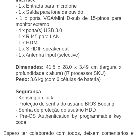
- 1 x Entrada para microfone
- 1 x Saída para fone de ouvido
- 1 x porta VGA/Mini D-sub de 15-pinos para
monitor externo
- 4 x porta(s) USB 3.0
- 1 x RJ45 para LAN
- 1 x HDMI
- 1 x SPIDIF speaker out
- 1 x Antenna Input (selective)
Dimensões:
41.5 x 28.0 x 3.49 cm (largura x
profundidade x altura) (i7 processor SKU)
Peso:
3.6 kg (com 6 células de bateria)
Segurança
- Kensington lock
- Proteção de senha do usuário BIOS Booting
- Senha de proteção do usuário HDD
- Pre-OS Authentication by programmable key
code
Espero ter colaborado com todos, deixem comentários e