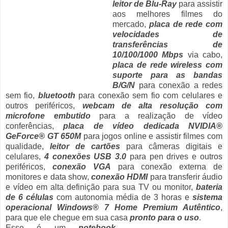
leitor de Blu-Ray
para assistir
aos melhores filmes do
mercado,
placa de rede com
velocidades de
transferências de
10/100/1000 Mbps
via cabo,
placa de rede wireless com
suporte para as bandas
B/G/N
para conexão a redes
sem fio,
bluetooth
para conexão sem fio com celulares e
outros periféricos,
webcam de alta resolução com
microfone embutido
para a realização de vídeo
conferências,
placa de vídeo dedicada NVIDIA®
GeForce® GT 650M
para jogos online e assistir filmes com
qualidade,
leitor de cartões
para câmeras digitais e
celulares,
4 conexões USB 3.0
para pen drives e outros
periféricos,
conexão VGA
para conexão externa de
monitores e data show,
conexão HDMI
para transferir áudio
e vídeo em alta definição para sua TV ou monitor,
bateria
de 6 células
com autonomia média de 3 horas e
sistema
operacional Windows® 7 Home Premium Autêntico
,
para que ele chegue em sua casa
pronto para o uso
.
Esse é um
notebook