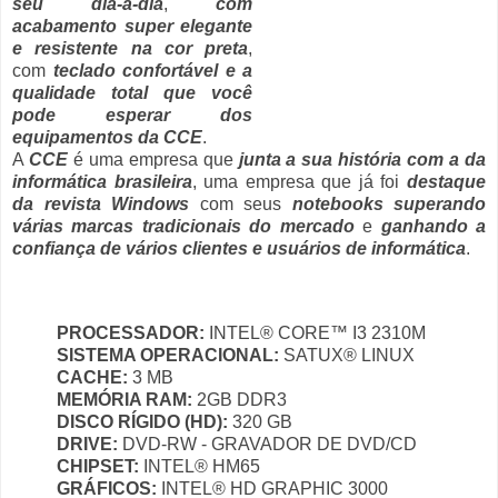
seu dia-a-dia
,
com
acabamento super elegante
e resistente na cor preta
,
com
teclado confortável e a
qualidade total que você
pode esperar dos
equipamentos da CCE
.
A
CCE
é uma empresa que
junta a sua história com a da
informática brasileira
, uma empresa que já foi
destaque
da revista Windows
com seus
notebooks superando
várias marcas tradicionais do mercado
e
ganhando a
confiança de vários clientes e usuários de informática
.
PROCESSADOR:
INTEL® CORE™ I3 2310M
SISTEMA OPERACIONAL:
SATUX® LINUX
CACHE:
3 MB
MEMÓRIA RAM:
2GB DDR3
DISCO RÍGIDO (HD):
320 GB
DRIVE:
DVD-RW - GRAVADOR DE DVD/CD
CHIPSET:
INTEL® HM65
GRÁFICOS:
INTEL® HD GRAPHIC 3000