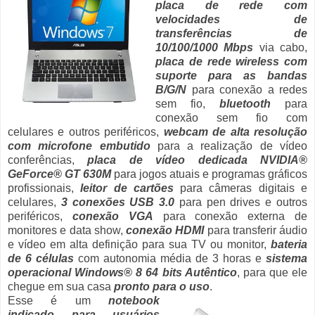
placa de rede com
velocidades de
transferências de
10/100/1000 Mbps
via cabo,
placa de rede wireless com
suporte para as bandas
B/G/N
para conexão a redes
sem fio,
bluetooth
para
conexão sem fio com
celulares e outros periféricos,
webcam de alta resolução
com microfone embutido
para a realização de vídeo
conferências,
placa de vídeo dedicada NVIDIA®
GeForce® GT 630M
para jogos atuais e programas gráficos
profissionais,
leitor de cartões
para câmeras digitais e
celulares,
3 conexões USB 3.0
para pen drives e outros
periféricos,
conexão VGA
para conexão externa de
monitores e data show,
conexão HDMI
para transferir áudio
e vídeo em alta definição para sua TV ou monitor,
bateria
de 6 células
com autonomia média de 3 horas e
sistema
operacional Windows® 8 64 bits Autêntico
, para que ele
chegue em sua casa
pronto para o uso
.
Esse é um
notebook
indicado para usuários