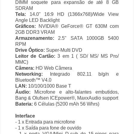
DIMM soquete para expansão de até 8 GB
SDRAM
Tela:
14.0" 16:9 HD (1366x768)/Wide View
Angle LED Backlight
Gráficos:
NVIDIA® GeForce® GT 630M com
2GB DDR3 VRAM
Armazenamento:
2.5" SATA 1000GB 5400
RPM
Drive Óptico:
Super-Multi DVD
Leitor de Cartão:
3 em 1 ( SD/ MS/ MS Pro/
MMC)
Câmera:
HD Web Câmera
Networking:
Integrado 802.11 b/g/n e
Bluetooth™ V4.0
LAN:
10/100/1000 Base T
Áudio:
Microfone e alto-falantes embutidos,
Bang & Olufsen ICEpower®, MaxxAudio support
Bateria:
6 Células (5200 mAh 56 Whrs)
Interface
- 1 x Entrada para microfone
- 1 x Saída para fone de ouvido
- 1 x porta VGA/Mini D-sub de 15-pinos para