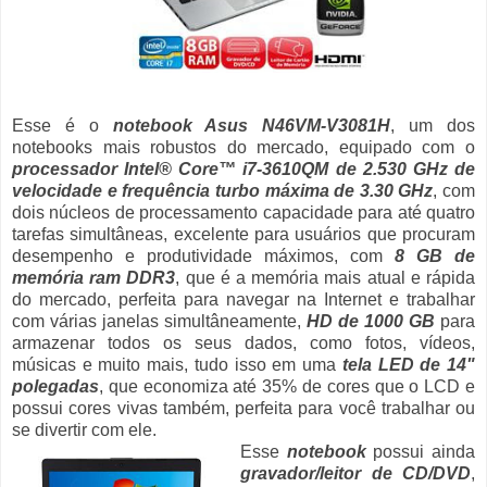
Esse é o
notebook Asus N46VM-V3081H
, um dos
notebooks mais robustos do mercado, equipado com o
processador Intel® Core™ i7-3610QM de 2.530 GHz de
velocidade e frequência turbo máxima de 3.30 GHz
, com
dois núcleos de processamento capacidade para até quatro
tarefas simultâneas, excelente para usuários que procuram
desempenho e produtividade máximos, com
8 GB de
memória ram DDR3
, que é a memória mais atual e rápida
do mercado, perfeita para navegar na Internet e trabalhar
com várias janelas simultâneamente,
HD de 1000 GB
para
armazenar todos os seus dados, como fotos, vídeos,
músicas e muito mais, tudo isso em uma
tela LED de 14"
polegadas
, que economiza até 35% de cores que o LCD e
possui cores vivas também, perfeita para você trabalhar ou
se divertir com ele.
Esse
notebook
possui ainda
gravador/leitor de CD/DVD
,