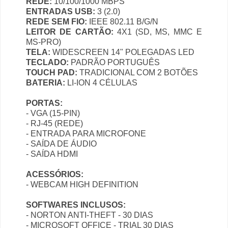
REDE:
10/100/1000 MBPS
ENTRADAS USB:
3 (2.0)
REDE SEM FIO:
IEEE 802.11 B/G/N
LEITOR DE CARTÃO:
4X1 (SD, MS, MMC E
MS-PRO)
TELA:
WIDESCREEN 14" POLEGADAS LED
TECLADO:
PADRÃO PORTUGUÊS
TOUCH PAD:
TRADICIONAL COM 2 BOTÕES
BATERIA:
LI-ION 4 CÉLULAS
PORTAS:
- VGA (15-PIN)
- RJ-45 (REDE)
- ENTRADA PARA MICROFONE
- SAÍDA DE ÁUDIO
- SAÍDA HDMI
ACESSÓRIOS:
- WEBCAM HIGH DEFINITION
SOFTWARES INCLUSOS:
- NORTON ANTI-THEFT - 30 DIAS
- MICROSOFT OFFICE - TRIAL 30 DIAS