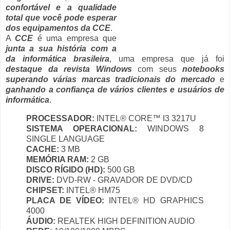
confortável e a qualidade
total que você pode esperar
dos equipamentos da CCE
.
A
CCE
é uma empresa que
junta a sua história com a
da informática brasileira
, uma empresa que já foi
destaque da revista Windows
com seus
notebooks
superando várias marcas tradicionais do mercado
e
ganhando a confiança de vários clientes e usuários de
informática
.
PROCESSADOR:
INTEL® CORE™ I3 3217U
SISTEMA OPERACIONAL:
WINDOWS 8
SINGLE LANGUAGE
CACHE:
3 MB
MEMÓRIA RAM:
2 GB
DISCO RÍGIDO (HD):
500 GB
DRIVE:
DVD-RW - GRAVADOR DE DVD/CD
CHIPSET:
INTEL® HM75
PLACA DE VÍDEO:
INTEL® HD GRAPHICS
4000
ÁUDIO:
REALTEK HIGH DEFINITION AUDIO