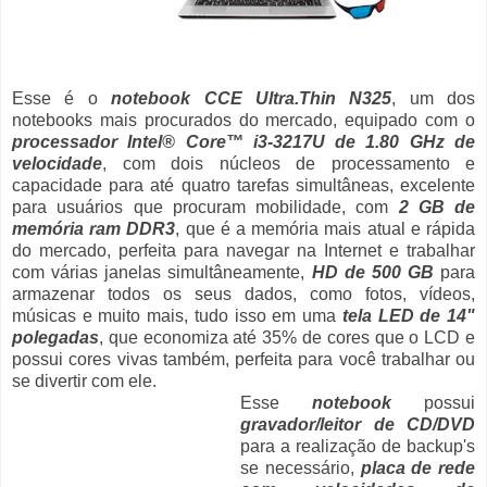
Esse é o
notebook CCE Ultra.Thin N325
, um dos
notebooks mais procurados do mercado, equipado com o
processador Intel® Core™ i3-3217U de 1.80 GHz de
velocidade
, com dois núcleos de processamento e
capacidade para até quatro tarefas simultâneas, excelente
para usuários que procuram mobilidade, com
2 GB de
memória ram DDR3
, que é a memória mais atual e rápida
do mercado, perfeita para navegar na Internet e trabalhar
com várias janelas simultâneamente,
HD de 500 GB
para
armazenar todos os seus dados, como fotos, vídeos,
músicas e muito mais, tudo isso em uma
tela LED de 14"
polegadas
, que economiza até 35% de cores que o LCD e
possui cores vivas também, perfeita para você trabalhar ou
se divertir com ele.
Esse
notebook
possui
gravador/leitor de CD/DVD
para a realização de backup's
se necessário,
placa de rede