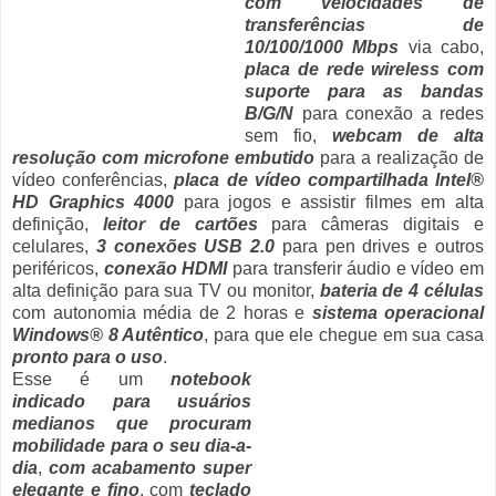
com velocidades de
transferências de
10/100/1000 Mbps
via cabo,
placa de rede wireless com
suporte para as bandas
B/G/N
para conexão a redes
sem fio,
webcam de alta
resolução com microfone embutido
para a realização de
vídeo conferências,
placa de vídeo compartilhada Intel®
HD Graphics 4000
para jogos e assistir filmes em alta
definição,
leitor de cartões
para câmeras digitais e
celulares,
3 conexões USB 2.0
para pen drives e outros
periféricos,
conexão HDMI
para transferir áudio e vídeo em
alta definição para sua TV ou monitor,
bateria de 4 células
com autonomia média de 2 horas e
sistema operacional
Windows® 8 Autêntico
, para que ele chegue em sua casa
pronto para o uso
.
Esse é um
notebook
indicado para usuários
medianos que procuram
mobilidade para o seu dia-a-
dia
,
com acabamento super
elegante e fino
, com
teclado