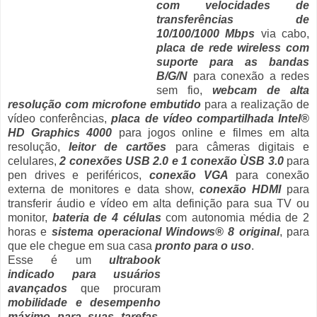
com velocidades de
transferências de
10/100/1000 Mbps
via cabo,
placa de rede wireless com
suporte para as bandas
B/G/N
para conexão a redes
sem fio,
webcam de alta
resolução com microfone embutido
para a realização de
vídeo conferências,
placa de vídeo compartilhada Intel®
HD Graphics 4000
para jogos online e filmes em alta
resolução,
leitor de cartões
para câmeras digitais e
celulares,
2 conexões USB 2.0 e 1 conexão ÙSB 3.0
para
pen drives e periféricos,
conexão VGA
para conexão
externa de monitores e data show,
conexão HDMI
para
transferir áudio e vídeo em alta definição para sua TV ou
monitor,
bateria de 4 células
com autonomia média de 2
horas e
sistema operacional Windows® 8 original
, para
que ele chegue em sua casa
pronto para o uso
.
Esse é um
ultrabook
indicado para usuários
avançados
que procuram
mobilidade e desempenho
máximo para suas tarefas
,