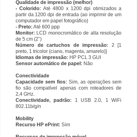
Qualidade de impressão (melhor)
- Colorido:
Até 4800 x 1200 dpi otimizados a
partir da 1200 dpi de entrada (ao imprimir de um
computador em papel fotográfico)
- Preto:
Até 600 ppp
Monitor:
LCD monocromático de alta resolução
de 5 cm (2")
Número de cartuchos de impressão:
2 [1
preto, 1 tricolor (ciano, magenta, amarelo)]
Idiomas de impressão:
HP PCL 3 GUI
Sensor automático de papel:
Não
Conectividade
Capacidade sem fios:
Sim, as operações sem
fio são compatível apenas com roteadores de
2,4 GHz.
Conectividade, padrão:
1 USB 2.0, 1 WiFi
802.11b/g/n
Mobility
Recurso HP ePrint:
Sim
Recursos de impressão móvel