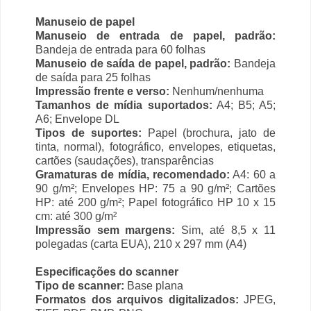
Manuseio de papel
Manuseio de entrada de papel, padrão:
Bandeja de entrada para 60 folhas
Manuseio de saída de papel, padrão:
Bandeja
de saída para 25 folhas
Impressão frente e verso:
Nenhum/nenhuma
Tamanhos de mídia suportados:
A4; B5; A5;
A6; Envelope DL
Tipos de suportes:
Papel (brochura, jato de
tinta, normal), fotográfico, envelopes, etiquetas,
cartões (saudações), transparências
Gramaturas de mídia, recomendado:
A4: 60 a
90 g/m²; Envelopes HP: 75 a 90 g/m²; Cartões
HP: até 200 g/m²; Papel fotográfico HP 10 x 15
cm: até 300 g/m²
Impressão sem margens:
Sim, até 8,5 x 11
polegadas (carta EUA), 210 x 297 mm (A4)
Especificações do scanner
Tipo de scanner:
Base plana
Formatos dos arquivos digitalizados:
JPEG,