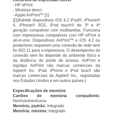
- HP ePrint
- Wireless direct
- Apple AirPrint™ [1]
([1]Admite dispositivos iOS 4.2 iPad®, iPhone®
4, iPhone® 3GS, iPod touch® de 3ª e 4ª
geração compatível com multitarefas. Funciona
com impressoras compatíveis com HP ePrint e
all-in-one. Dispositivos AirPrint™ e iOS 4.2 ou
posteriores requerem uma conexão de rede sem
fio 802.11 para a impressora. O desempenho da
conexão sem fio depende do ambiente físico e
da distância do ponto de acesso. AirPrint e
logotipo AirPrint são marcas comerciais da
Apple® Inc. iPad, iPhone e iPod touch são
marcas comerciais da Apple® Inc., registradas
nos Estados Unidos e em outros países.)
Especificações de memória
Cartões de memória compatíveis:
Nenhum/nenhuma
Memória, padrão:
Integrado
Memória, máxima:
Integrado