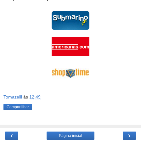
Tomazelli
às
12:49
Compartilhar
‹
›
Página inicial