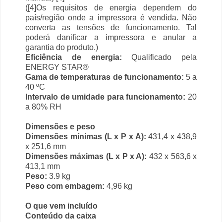
([4]Os requisitos de energia dependem do
país/região onde a impressora é vendida. Não
converta as tensões de funcionamento. Tal
poderá danificar a impressora e anular a
garantia do produto.)
Eficiência de energia:
Qualificado pela
ENERGY STAR®
Gama de temperaturas de funcionamento:
5 a
40 ºC
Intervalo de umidade para funcionamento:
20
a 80% RH
Dimensões e peso
Dimensões mínimas (L x P x A):
431,4 x 438,9
x 251,6 mm
Dimensões máximas (L x P x A):
432 x 563,6 x
413,1 mm
Peso:
3.9 kg
Peso com embagem:
4,96 kg
O que vem incluído
Conteúdo da caixa