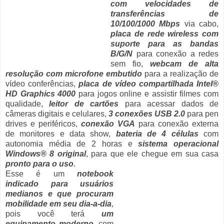
com velocidades de
transferências de
10/100/1000 Mbps
via cabo,
placa de rede wireless com
suporte para as bandas
B/G/N
para conexão a redes
sem fio,
webcam de alta
resolução com microfone embutido
para a realização de
vídeo conferências,
placa de vídeo compartilhada Intel®
HD Graphics 4000
para jogos online e assistir filmes com
qualidade,
leitor de cartões
para acessar dados de
câmeras digitais e celulares,
3 conexões USB 2.0
para pen
drives e periféricos,
conexão VGA
para conexão externa
de monitores e data show,
bateria de 4 células
com
autonomia média de 2 horas e
sistema operacional
Windows® 8 original
, para que ele chegue em sua casa
pronto para o uso
.
Esse é um
notebook
indicado para usuários
medianos e que procuram
mobilidade em seu dia-a-dia
,
pois você terá
um
equipamento moderno
, com