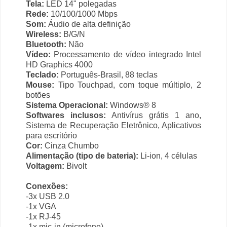
Tela:
LED 14" polegadas
Rede:
10/100/1000 Mbps
Som:
Áudio de alta definição
Wireless:
B/G/N
Bluetooth:
Não
Vídeo:
Processamento de vídeo integrado Intel
HD Graphics 4000
Teclado:
Português-Brasil, 88 teclas
Mouse:
Tipo Touchpad, com toque múltiplo, 2
botões
Sistema Operacional:
Windows® 8
Softwares inclusos:
Antivírus grátis 1 ano,
Sistema de Recuperação Eletrônico, Aplicativos
para escritório
Cor:
Cinza Chumbo
Alimentação (tipo de bateria):
Li-ion, 4 células
Voltagem:
Bivolt
Conexões:
-3x USB 2.0
-1x VGA
-1x RJ-45
-1x mic-in (microfone)