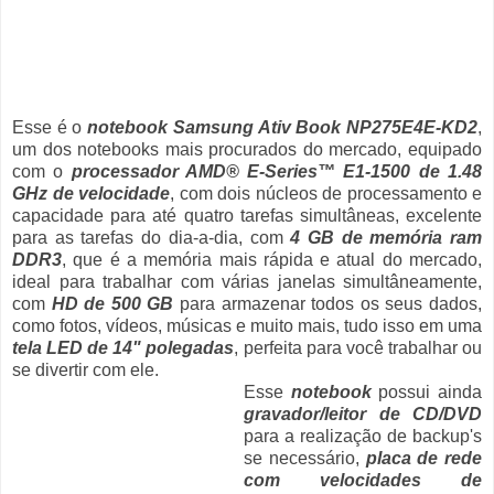
Esse é o
notebook Samsung Ativ Book NP275E4E-KD2
,
um dos notebooks mais procurados do mercado, equipado
com o
processador AMD® E-Series™ E1-1500 de 1.48
GHz de velocidade
, com dois núcleos de processamento e
capacidade para até quatro tarefas simultâneas, excelente
para as tarefas do dia-a-dia, com
4 GB de memória ram
DDR3
, que é a memória mais rápida e atual do mercado,
ideal para trabalhar com várias janelas simultâneamente,
com
HD de 500 GB
para armazenar todos os seus dados,
como fotos, vídeos, músicas e muito mais, tudo isso em uma
tela LED de 14" polegadas
, perfeita para você trabalhar ou
se divertir com ele.
Esse
notebook
possui ainda
gravador/leitor de CD/DVD
para a realização de backup's
se necessário,
placa de rede
com velocidades de