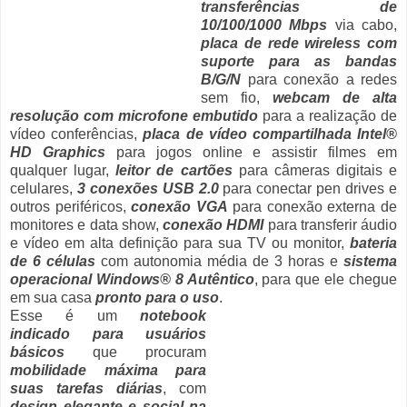
transferências de
10/100/1000 Mbps
via cabo,
placa de rede wireless com
suporte para as bandas
B/G/N
para conexão a redes
sem fio,
webcam de alta
resolução com microfone embutido
para a realização de
vídeo conferências,
placa de vídeo compartilhada Intel®
HD Graphics
para jogos online e assistir filmes em
qualquer lugar,
leitor de cartões
para câmeras digitais e
celulares,
3 conexões USB 2.0
para conectar pen drives e
outros periféricos,
conexão VGA
para conexão externa de
monitores e data show,
conexão HDMI
para transferir áudio
e vídeo em alta definição para sua TV ou monitor,
bateria
de 6 células
com autonomia média de 3 horas e
sistema
operacional Windows® 8 Autêntico
, para que ele chegue
em sua casa
pronto para o uso
.
Esse é um
notebook
indicado para usuários
básicos
que procuram
mobilidade máxima para
suas tarefas diárias
, com
design elegante e social na