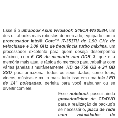
Esse é o
ultrabook Asus VivoBook S46CA-WX058H
, um
dos ultrabooks mais robustos do mercado, equipado com o
processador Intel® Core™ i7-3517U de 1.90 GHz de
velocidade e 3.00 GHz de frequência turbo máxima
, um
processador excelente para quem deseja desempenho
máximo, com
6 GB de memória ram DDR 3
, que é a
memória mais atual e rápida do mercado para trabalhar com
várias janelas simultâneamente,
HD de 750 GB e 24 GB
SSD
para armazenar todos os seus dados, como fotos,
vídeos, músicas e muito mais, tudo isso em uma
tela LED
de 14" polegadas
, perfeita para você trabalhar ou se
divertir com ele.
Esse
notebook
possui ainda
gravador/leitor de CD/DVD
para a realização de backup's
se necessário,
placa de rede
com velocidades de