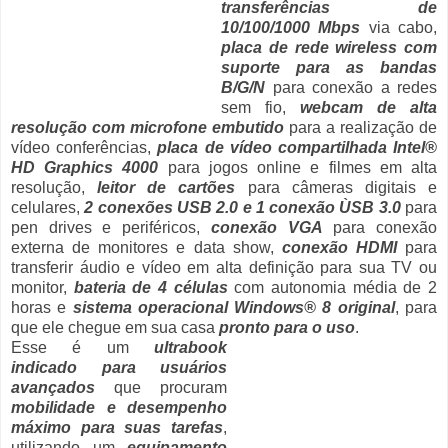
transferências de
10/100/1000 Mbps
via cabo,
placa de rede wireless com
suporte para as bandas
B/G/N
para conexão a redes
sem fio,
webcam de alta
resolução com microfone embutido
para a realização de
vídeo conferências,
placa de vídeo compartilhada Intel®
HD Graphics 4000
para jogos online e filmes em alta
resolução,
leitor de cartões
para câmeras digitais e
celulares,
2 conexões USB 2.0 e 1 conexão ÙSB 3.0
para
pen drives e periféricos,
conexão VGA
para conexão
externa de monitores e data show,
conexão HDMI
para
transferir áudio e vídeo em alta definição para sua TV ou
monitor,
bateria de 4 células
com autonomia média de 2
horas e
sistema operacional Windows® 8 original
, para
que ele chegue em sua casa
pronto para o uso
.
Esse é um
ultrabook
indicado para usuários
avançados
que procuram
mobilidade e desempenho
máximo para suas tarefas
,
utilizando um
equipamento