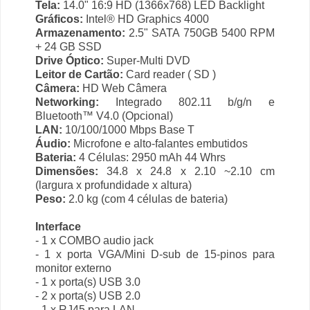
Tela:
14.0" 16:9 HD (1366x768) LED Backlight
Gráficos:
Intel® HD Graphics 4000
Armazenamento:
2.5" SATA 750GB 5400 RPM
+ 24 GB SSD
Drive Óptico:
Super-Multi DVD
Leitor de Cartão:
Card reader ( SD )
Câmera:
HD Web Câmera
Networking:
Integrado 802.11 b/g/n e
Bluetooth™ V4.0 (Opcional)
LAN:
10/100/1000 Mbps Base T
Áudio:
Microfone e alto-falantes embutidos
Bateria:
4 Células: 2950 mAh 44 Whrs
Dimensões:
34.8 x 24.8 x 2.10 ~2.10 cm
(largura x profundidade x altura)
Peso:
2.0 kg (com 4 células de bateria)
Interface
- 1 x COMBO audio jack
- 1 x porta VGA/Mini D-sub de 15-pinos para
monitor externo
- 1 x porta(s) USB 3.0
- 2 x porta(s) USB 2.0
- 1 x RJ45 para LAN