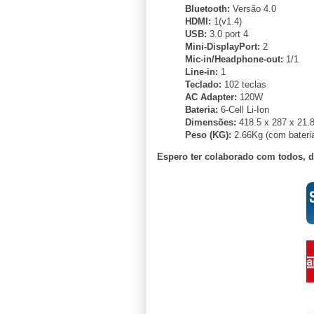
Bluetooth:
Versão 4.0
HDMI:
1(v1.4)
USB:
3.0 port 4
Mini-DisplayPort:
2
Mic-in/Headphone-out:
1/1
Line-in:
1
Teclado:
102 teclas
AC Adapter:
120W
Bateria:
6-Cell Li-Ion
Dimensões:
418.5 x 287 x 21
Peso (KG):
2.66Kg (com bateri
Espero ter colaborado com todos, 