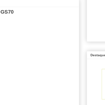
 GS70
Destaqu