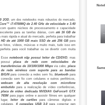
Note
70 2OD
, um dos notebooks mais robustos do mercado,
 Core™ i7-4700MQ de 2.40 GHz de velocidade e 3.40
 com quatro núcleos de processamento e capacidade
 excelente para as tarefas diárias, com
até 16 GB de
 mais rápida e atual do mercado, perfeita para trabalhar
,
HD de até 1000 GB mais SSD de até 256 GB
para
o fotos, vídeos, músicas e muito mais, tudo isso em
 perfeita para você trabalhar ou se divertir com muita
Esse
notebook nãp possui leitor de CD/DVD
, mas
possui
placa de rede com velocidades de
transferências de 10/100/1000 Mbps
via cabo,
placa
Sams
de rede wireless com suporte para as bandas
B/G/N
para conexão a redes sem fio,
bluetooth
para
conexão sem fio com celulares e outros periféricos,
webcam de alta resolução com microfone
embutido
para a realização de vídeo conferências,
placa de vídeo dedicada NVIDIA® GeForce® GTX
765M
para jogos online e assistir filmes em qualquer
lugar,
leitor de cartões
para câmeras digitais e
celulares,
4 conexões USB 3.0
para conectar pen