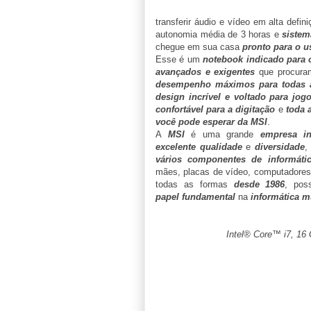
transferir áudio e vídeo em alta defi
autonomia média de 3 horas e
sistem
chegue em sua casa
pronto para o u
Esse é um
notebook indicado para 
avançados e exigentes
que procur
desempenho máximos para todas a
design incrível e voltado para jog
confortável para a digitação
e
toda 
você pode esperar da MSI
.
A
MSI
é uma grande
empresa in
excelente qualidade
e
diversidade
,
vários componentes de informáti
mães, placas de vídeo, computadores
todas as formas
desde 1986
, pos
papel fundamental
na
informática m
Intel® Core™ i7, 16