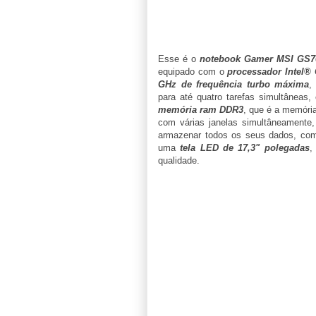
Esse é o
notebook Gamer MSI GS
equipado com o
processador Intel®
GHz de frequência turbo máxima
,
para até quatro tarefas simultâneas,
memória ram DDR3
, que é a memória
com várias janelas simultâneamente
armazenar todos os seus dados, com
uma
tela LED de 17,3" polegadas
,
qualidade.