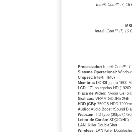
Intel® Core™ i7, 16
MSI
Intel® Core™ i7, 16 
Processador:
Intel® Core™ i
Sistema Operacional:
Windows
Chipset:
Intel® HM87
Memória:
DDR3L,up to 1600 MH
LCD:
17" polegadas HD (1920X10
Placa de Vídeo:
Nvidia GeFor
Gráficos:
VRAM GDDR5 2GB
HDD (GB):
750GB HDD 7200rp
Áudio:
Audio Boost /Sound Bla
Webcam:
HD type (30fps@720
Leitor de Cartão:
SD(XC/HC)
LAN:
Killer DoubleShot
Wireless:
LAN Killer Doublesh