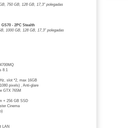
 GB, 750 GB, 128 GB, 17,3" polegadas
 GS70 - 2PC Stealth
GB, 1000 GB, 128 GB, 17,3" polegadas
7-4700MQ
 8.1
z, slot *2, max 16GB
80 pixels) , Anti-glare
ce GTX 765M
m + 256 GB SSD
ster Cinema
p)
ot LAN