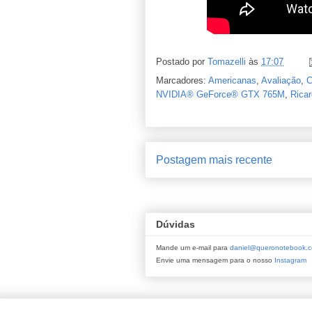
Postado por
Tomazelli
às
17:07
Marcadores:
Americanas
,
Avaliação
,
C
NVIDIA® GeForce® GTX 765M
,
Rica
Postagem mais recente
Dúvidas
Mande um e-mail para
daniel@queronotebook.c
Envie uma mensagem para o nosso
Instagram