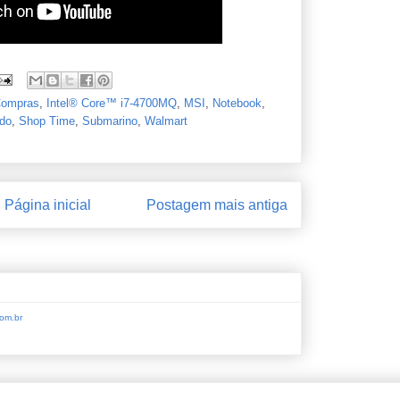
ompras
,
Intel® Core™ i7-4700MQ
,
MSI
,
Notebook
,
rdo
,
Shop Time
,
Submarino
,
Walmart
Página inicial
Postagem mais antiga
om.br