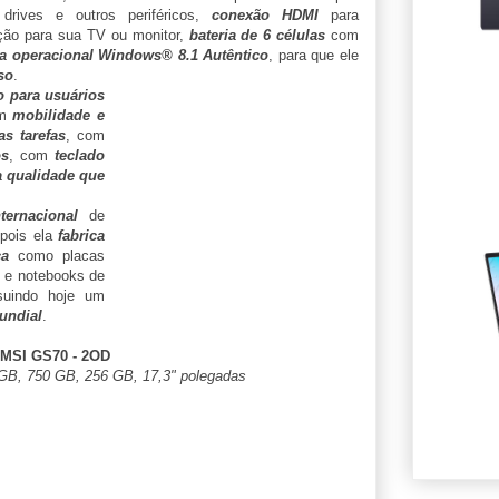
drives e outros periféricos,
conexão HDMI
para
nição para sua TV ou monitor,
bateria de 6 células
com
a operacional Windows® 8.1 Autêntico
, para que ele
so
.
o para usuários
am
mobilidade e
s tarefas
, com
os
, com
teclado
a qualidade que
ternacional
de
 pois ela
fabrica
ca
como placas
 e notebooks de
suindo hoje um
undial
.
MSI GS70 - 2OD
 GB, 750 GB, 256 GB, 17,3" polegadas