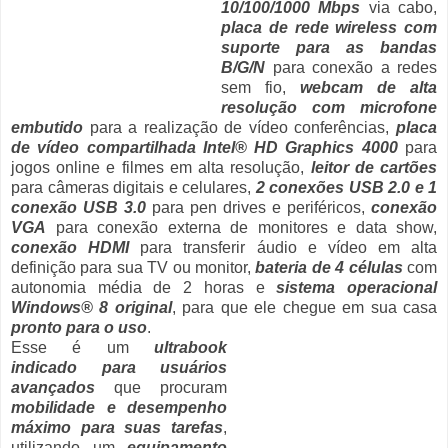
10/100/1000 Mbps
via cabo,
placa de rede wireless com
suporte para as bandas
B/G/N
para conexão a redes
sem fio,
webcam de alta
resolução com microfone
embutido
para a realização de vídeo conferências,
placa
de vídeo compartilhada Intel® HD Graphics 4000
para
jogos online e filmes em alta resolução,
leitor de cartões
para câmeras digitais e celulares,
2 conexões USB 2.0 e 1
conexão USB 3.0
para pen drives e periféricos,
conexão
VGA
para conexão externa de monitores e data show,
conexão HDMI
para transferir áudio e vídeo em alta
definição para sua TV ou monitor,
bateria de 4 células
com
autonomia média de 2 horas e
sistema operacional
Windows® 8 original
, para que ele chegue em sua casa
pronto para o uso
.
Esse é um
ultrabook
indicado para usuários
avançados
que procuram
mobilidade e desempenho
máximo para suas tarefas
,
utilizando um
equipamento