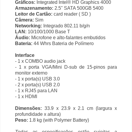
Gráficos:
Integrated Intel® HD Graphics 4000
Armazenamento:
2.5" SATA 500GB 5400
Leitor de Cartão:
card reader ( SD )
Câmera:
Sim
Networking:
Integrado 802.11 b/g/n
LAN:
10/100/1000 Base T
Áudio:
Microfone e alto-falantes embutidos
Bateria:
44 Whrs Bateria de Polímero
Interface
- 1 x COMBO audio jack
- 1 x porta VGA/Mini D-sub de 15-pinos para
monitor externo
- 1 x porta(s) USB 3.0
- 2 x porta(s) USB 2.0
- 1 x RJ45 para LAN
- 1 x HDMI
Dimensões:
33.9 x 23.9 x 2.1 cm (largura x
profundidade x altura)
Peso:
1.8 kg (with Polymer Battery)
Todas as especificações estão sujeitas a