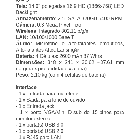
Tela:
14.0" polegadas 16:9 HD (1366x768) LED
Backlight
Armazenamento:
2.5" SATA 320GB 5400 RPM
Câmera:
0.3 Mega Pixel Fixo
Wireless:
Integrado 802.11 b/g/n
LAN:
10/100/1000 Base T
Áudio:
Microfone e alto-falantes embutidos,
Alto-falantes Altec Lansing®
Bateria:
4 Células: 2600 mAh 37 Whrs
Dimensões:
348 x 241 x 30.62 ~37.61 mm
(largura x profundidade x altura)
Peso:
2.10 kg (com 4 células de bateria)
Interface
- 1 x Entrada para microfone
- 1 x Saída para fone de ouvido
- 1 x Entrada jack
- 1 x porta VGA/Mini D-sub de 15-pinos para
monitor externo
- 1 x porta(s) USB 3.0
- 1 x porta(s) USB 2.0
- 1 x RJ45 para LAN