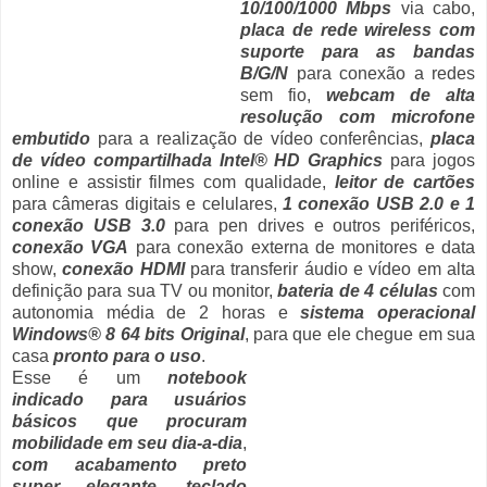
10/100/1000 Mbps
via cabo,
placa de rede wireless com
suporte para as bandas
B/G/N
para conexão a redes
sem fio,
webcam de alta
resolução com microfone
embutido
para a realização de vídeo conferências,
placa
de vídeo compartilhada Intel® HD Graphics
para jogos
online e assistir filmes com qualidade,
leitor de cartões
para câmeras digitais e celulares,
1 conexão USB 2.0 e 1
conexão USB 3.0
para pen drives e outros periféricos,
conexão VGA
para conexão externa de monitores e data
show,
conexão HDMI
para transferir áudio e vídeo em alta
definição para sua TV ou monitor,
bateria de 4 células
com
autonomia média de 2 horas e
sistema operacional
Windows® 8 64 bits Original
, para que ele chegue em sua
casa
pronto para o uso
.
Esse é um
notebook
indicado para usuários
básicos que procuram
mobilidade em seu dia-a-dia
,
com acabamento preto
super elegante
,
teclado