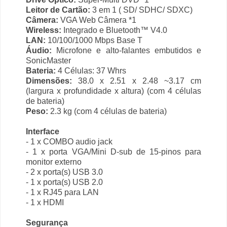
Leitor de Cartão:
3 em 1 ( SD/ SDHC/ SDXC)
Câmera:
VGA Web Câmera *1
Wireless:
Integrado e Bluetooth™ V4.0
LAN:
10/100/1000 Mbps Base T
Áudio:
Microfone e alto-falantes embutidos e
SonicMaster
Bateria:
4 Células: 37 Whrs
Dimensões:
38.0 x 2.51 x 2.48 ~3.17 cm
(largura x profundidade x altura) (com 4 células
de bateria)
Peso:
2.3 kg (com 4 células de bateria)
Interface
- 1 x COMBO audio jack
- 1 x porta VGA/Mini D-sub de 15-pinos para
monitor externo
- 2 x porta(s) USB 3.0
- 1 x porta(s) USB 2.0
- 1 x RJ45 para LAN
- 1 x HDMI
Segurança