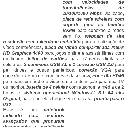
com velocidades de
transferências de
10/100/1000 Mbps
via cabo,
placa de rede wireless com
suporte para as bandas
B/G/N
para conexão a redes
sem fio,
webcam de alta
resolução com microfone embutido
para a realização de
vídeo conferências,
placa de vídeo compartilhada Intel®
HD Graphics 4400
para jogos online e assistir filmes com
qualidade,
leitor de cartões
para câmeras digitais e
celulares,
2 conexões USB 3.0 e 1 conexão USB 2.0
para
pen drives e outros periféricos,
conexão VGA
para
conexão externa de monitores e data show,
conexão HDMI
para transferir áudio e vídeo em alta definição para sua TV
ou monitor,
bateria de 4 células
com autonomia média de 2
horas e
sistema operacional Windows® 8.1 64 bits
Original
, para que ele chegue em sua casa
pronto para o
uso
.
Esse é um
notebook
indicado para usuários
avançados que procuram
desempenho e mobilidade