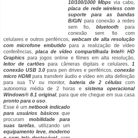
10/100/1000 Mbps
via cabo,
placa de rede wireless com
suporte para as bandas
B/G/N
para conexão a redes
sem fio,
bluetooth
para
conexão sem fio com
celulares e outros periféricos,
webcam de alta resolução
com microfone embutido
para a realização de vídeo
conferências,
placa de vídeo compartilhada Intel® HD
Graphics
para jogos online e filmes em alta resolução,
leitor de cartões
para câmeras digitais e celulares,
1
conexão USB 3.0
para pen drives e periféricos,
conexão
micro HDMI
para transferir áudio e vídeo em alta definição
para sua TV ou monitor,
bateria de 2 células
com
autonomia média de 2 horas e
sistema operacional
Windows® 8.1 original
, para que ele chegue em sua casa
pronto para o uso
.
Esse é um
netbook indicado
para usuários básicos
que
procuram
mobilidade para
suas tarefas
, utilizando um
equipamento leve, moderno
e com tela destacável
, com