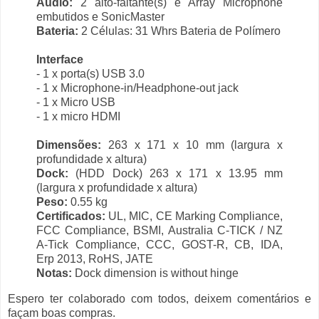
Áudio:
2 alto-faltante(s) e Array Microphone
embutidos e SonicMaster
Bateria:
2 Células: 31 Whrs Bateria de Polímero
Interface
- 1 x porta(s) USB 3.0
- 1 x Microphone-in/Headphone-out jack
- 1 x Micro USB
- 1 x micro HDMI
Dimensões:
263 x 171 x 10 mm (largura x
profundidade x altura)
Dock:
(HDD Dock) 263 x 171 x 13.95 mm
(largura x profundidade x altura)
Peso:
0.55 kg
Certificados:
UL, MIC, CE Marking Compliance,
FCC Compliance, BSMI, Australia C-TICK / NZ
A-Tick Compliance, CCC, GOST-R, CB, IDA,
Erp 2013, RoHS, JATE
Notas:
Dock dimension is without hinge
Espero ter colaborado com todos, deixem comentários e
façam boas compras.