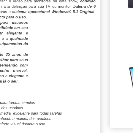
ferir o vídeo para monitores ou data show,
conexão
em alta definição para sua TV ou monitor,
bateria de 6
oras e
sistema operacional Windows® 8.1 Original
,
nto para o uso
.
para usuários
ilidade em seu
r elegante e
e a
qualidade
quipamentos da
de 35 anos de
lhor para seus
reendendo com
nho incrível
,
o e elegante
e
a já o seu
.
para tarefas simples
 dos usuários
média, excelente para todas tarefas
tende a maioria dos usuários
forto visual durante o uso