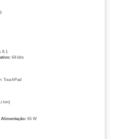
3
 8.1
ativo:
64-bits
r:
TouchPad
Li-Ion)
 Alimentação:
65 W