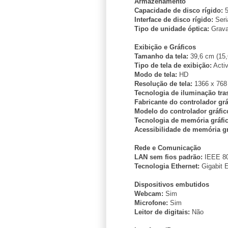
Armazenamento
Capacidade de disco rígido:
5
Interface de disco rígido:
Seri
Tipo de unidade óptica:
Grava
Exibição e Gráficos
Tamanho da tela:
39,6 cm (15,
Tipo de tela de exibição:
Activ
Modo de tela:
HD
Resolução de tela:
1366 x 768 
Tecnologia de iluminação tras
Fabricante do controlador grá
Modelo do controlador gráfic
Tecnologia de memória gráfic
Acessibilidade de memória gr
Rede e Comunicação
LAN sem fios padrão:
IEEE 80
Tecnologia Ethernet:
Gigabit E
Dispositivos embutidos
Webcam:
Sim
Microfone:
Sim
Leitor de digitais:
Não