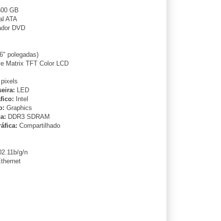
00 GB
al ATA
dor DVD
6" polegadas)
e Matrix TFT Color LCD
pixels
eira:
LED
fico:
Intel
o:
Graphics
a:
DDR3 SDRAM
áfica:
Compartilhado
2.11b/g/n
thernet