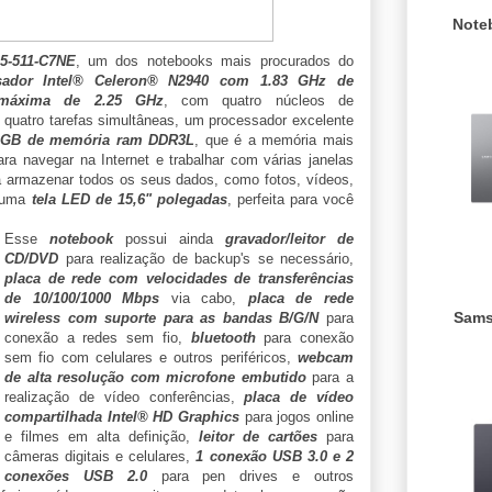
Note
5-511-C7NE
, um dos notebooks mais procurados do
sador Intel® Celeron® N2940 com 1.83 GHz de
o máxima de 2.25 GHz
, com quatro núcleos de
quatro tarefas simultâneas, um processador excelente
 GB de memória ram DDR3L
, que é a memória mais
ara navegar na Internet e trabalhar com várias janelas
 armazenar todos os seus dados, como fotos, vídeos,
m uma
tela LED de 15,6" polegadas
, perfeita para você
Esse
notebook
possui ainda
gravador/leitor de
CD/DVD
para realização de backup's se necessário,
placa de rede com velocidades de transferências
de 10/100/1000 Mbps
via cabo,
placa de rede
Sams
wireless com suporte para as bandas B/G/N
para
conexão a redes sem fio,
bluetooth
para conexão
sem fio com celulares e outros periféricos,
webcam
de alta resolução com microfone embutido
para a
realização de vídeo conferências,
placa de vídeo
compartilhada Intel® HD Graphics
para jogos online
e filmes em alta definição,
leitor de cartões
para
câmeras digitais e celulares,
1 conexão USB 3.0 e 2
conexões USB 2.0
para pen drives e outros