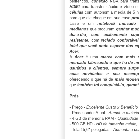
periféricos,
conexão VGA
para trans
HDMI
para transferir áudio e vídeo 
células
com autonomia média de 5 h
para que ele chegue em sua casa
pro
Esse é um
notebook indicado 
medianos
que procuram
ganhar mob
dia-a-dia
,
com acabamento supe
resistente
, com
teclado confortável
total que você pode esperar dos e
Acer
.
A
Acer
é uma
marca com mais 
mercado fabricando o que há de me
usuários e clientes
,
sempre surp
suas novidades e seu desempe
oferecendo o que há de
mais modern
que
também irá conquistá-lo
,
garant
Prós
- Preço -
Excelente Custo x Benefício 
- Processador Atual -
Atende a maioria
- 4 GB de memória RAM -
Quantidade 
- 500 GB HD -
HD de tamanho médio, a
- Tela 15,6" polegadas -
Aumenta o con