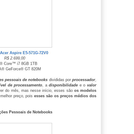
Acer Aspire E5-571G-72V0
R$ 2.699,00
l® Core™ i7 8GB 1TB
A® GeForce® GT 820M
s pessoais de notebooks
divididas por
processador
,
ível de processamento
, a
disponibilidade
e o
valor
rer do mês, mas nesse início, esses são
os modelos
 melhor preço, pois
esses são os preços médios dos
ões Pessoais de Notebooks