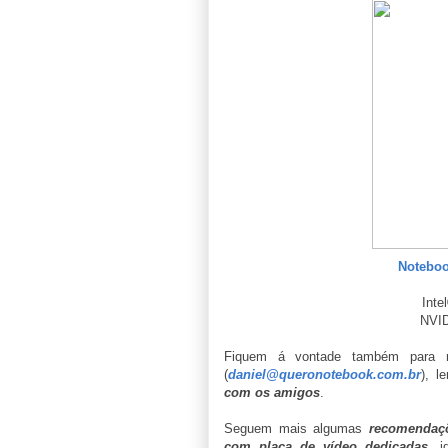
Notebo
Inte
NVI
Fiquem á vontade também para 
(
daniel@queronotebook.com.br
), 
com os amigos
.
Seguem mais algumas
recomendaçõ
com placa de vídeo dedicadas
, i