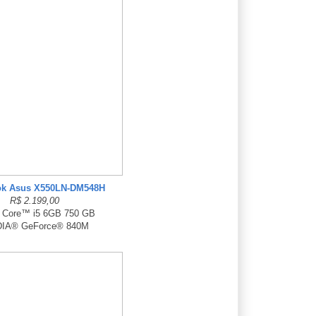
ok Asus X550LN-DM548H
R$ 2.199,00
® Core™ i5 6GB 750 GB
DIA® GeForce® 840M