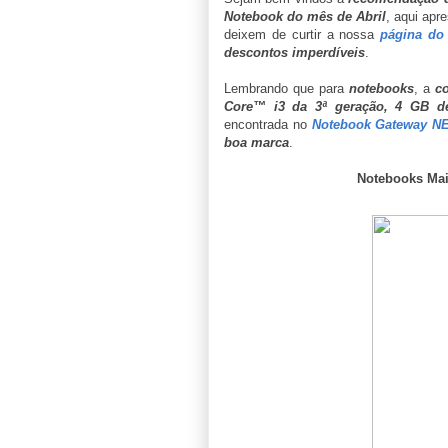
Notebook do mês de Abril
, aqui ap
deixem de curtir a nossa
página do
descontos imperdíveis
.
Lembrando que para
notebooks
, a
c
Core™ i3 da 3ª geração, 4 GB 
encontrada no
Notebook Gateway N
boa marca
.
Notebooks Ma