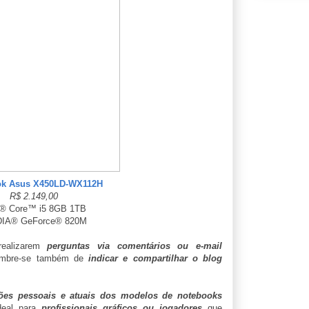
ok Asus X450LD-WX112H
R$ 2.149,00
l® Core™ i5 8GB 1TB
DIA® GeForce® 820M
realizarem
perguntas via comentários ou e-mail
lembre-se também de
indicar e compartilhar o blog
es pessoais e atuais dos modelos de notebooks
deal para
profissionais gráficos ou jogadores
que