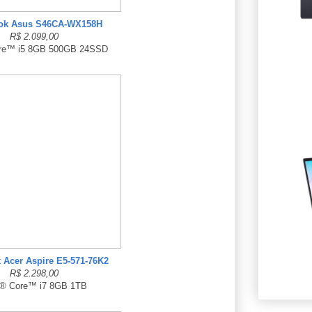
ook Asus S46CA-WX158H
R$ 2.099,00
ore™ i5 8GB 500GB 24SSD
 Acer Aspire E5-571-76K2
R$ 2.298,00
l® Core™ i7 8GB 1TB