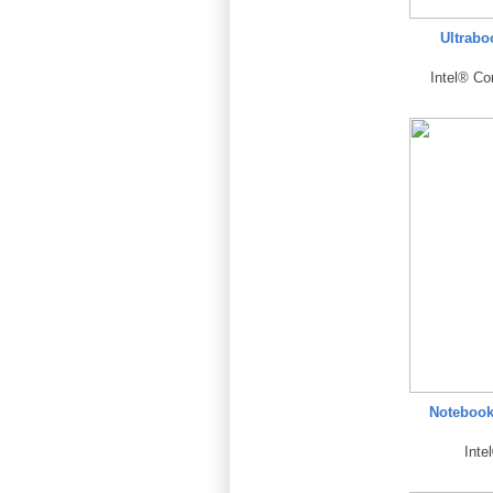
Ultrab
Intel® C
Notebook
Inte