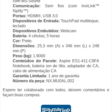
com MS-Sound
Comunicação:
Sem fios (com InviLink™
Nplify™)
Portas:
HDMI®, USB 3.0
Dispositivos de Entrada:
TouchPad multitoque,
teclado
Dispositivos Embutidos:
Webcam
Bateria:
4 células, 5 horas
Cor:
Preto
Dimensões:
25,3 mm (A) x 346 mm (L) x 248
mm (P)
Peso (kg):
1.9000
Conteúdos do Pacote:
Aspire ES1-411-C8FA
Notebook, bateria ion de lítio, adaptador de CA,
cabo de alimentação CA
Garantia Limitada:
1 ano de garantia
Número da peça:
NX.MU0AL.002
Espero ter colaborado com todos, deixem comentários e
façam boas compras.