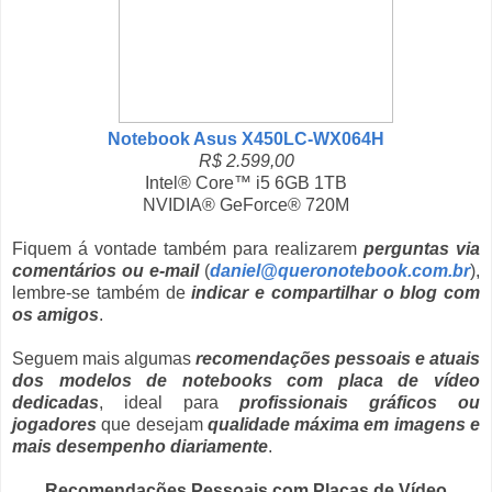
Notebook Asus X450LC-WX064H
R$ 2.599,00
Intel® Core™ i5 6GB 1TB
NVIDIA® GeForce® 720M
Fiquem á vontade também para realizarem
perguntas via
comentários ou e-mail
(
daniel@queronotebook.com.br
),
lembre-se também de
indicar e compartilhar o blog com
os amigos
.
Seguem mais algumas
recomendações pessoais e atuais
dos modelos de notebooks com placa de vídeo
dedicadas
, ideal para
profissionais gráficos ou
jogadores
que desejam
qualidade máxima em imagens e
mais desempenho diariamente
.
Recomendações Pessoais com Placas de Vídeo