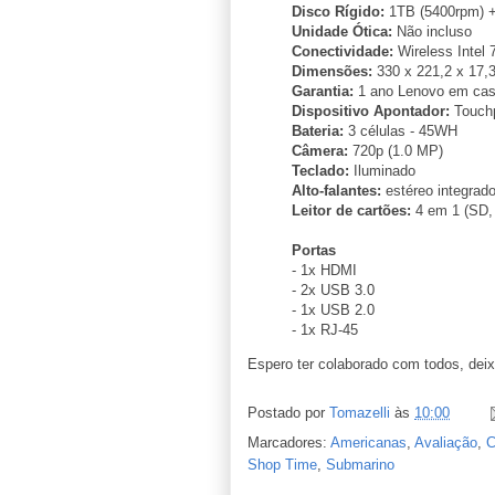
Disco Rígido:
1TB (5400rpm) 
Unidade Ótica:
Não incluso
Conectividade:
Wireless Intel 
Dimensões:
330 x 221,2 x 17,
Garantia:
1 ano Lenovo em ca
Dispositivo Apontador:
Touchp
Bateria:
3 células - 45WH
Câmera:
720p (1.0 MP)
Teclado:
Iluminado
Alto-falantes:
estéreo integrad
Leitor de cartões:
4 em 1 (SD
Portas
- 1x HDMI
- 2x USB 3.0
- 1x USB 2.0
- 1x RJ-45
Espero ter colaborado com todos, de
Postado por
Tomazelli
às
10:00
Marcadores:
Americanas
,
Avaliação
,
C
Shop Time
,
Submarino