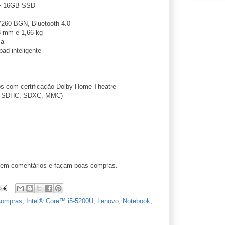
+ 16GB SSD
7260 BGN, Bluetooth 4.0
3 mm e 1,66 kg
sa
ad inteligente
os com certificação Dolby Home Theatre
, SDHC, SDXC, MMC)
ixem comentários e façam boas compras.
ompras
,
Intel® Core™ i5-5200U
,
Lenovo
,
Notebook
,