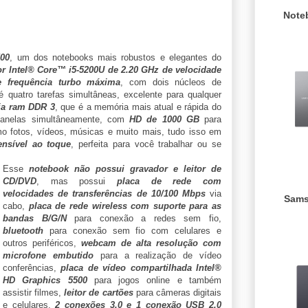
Note
00
, um dos notebooks mais robustos e elegantes do
r Intel® Core™ i5-5200U de 2.20 GHz de velocidade
 frequência turbo máxima
, com dois núcleos de
 quatro tarefas simultâneas, excelente para qualquer
a ram DDR 3
, que é a memória mais atual e rápida do
 janelas simultâneamente, com
HD de 1000 GB
para
o fotos, vídeos, músicas e muito mais, tudo isso em
ensível ao toque
, perfeita para você trabalhar ou se
Esse
notebook não possui gravador e leitor de
CD/DVD
, mas possui
placa de rede com
velocidades de transferências de 10/100 Mbps
via
Sams
cabo,
placa de rede wireless com suporte para as
bandas B/G/N
para conexão a redes sem fio,
bluetooth
para conexão sem fio com celulares e
outros periféricos,
webcam de alta resolução com
microfone embutido
para a realização de vídeo
conferências,
placa de vídeo compartilhada Intel®
HD Graphics 5500
para jogos online e também
assistir filmes,
leitor de cartões
para câmeras digitais
e celulares,
2 conexões 3.0 e 1 conexão USB 2.0