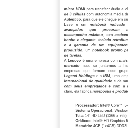
micro HDMI
para transferir áudio e 
de 3 células
com autonomia média de
Autêntico
, para que ele chegue em s
Esse é um
notebook indicado 
avançados que procuram m
desempenho máximo
, com
acabam
bonito e elegante
,
teclado retroil
e a garantia de um equipamen
produzido
, um
notebook pronto pa
de tarefas
.
A
Lenovo
é uma empresa com
mais
mercado
, isso se juntarmos a his
empresas que formam esse grupo
Legend Holdings
e a
IBM
, uma em
internacional de qualidade
e de mu
com seus empregados e com a n
claro, ela fabrica
notebooks e produt
Processador:
Intel® Core™ i5
Sistema Operacional:
Window
Tela:
14" HD LED (1366 x 768) I
Gráficos:
Intel® HD Graphics 5
Memória:
4GB (1x4GB) DDR3