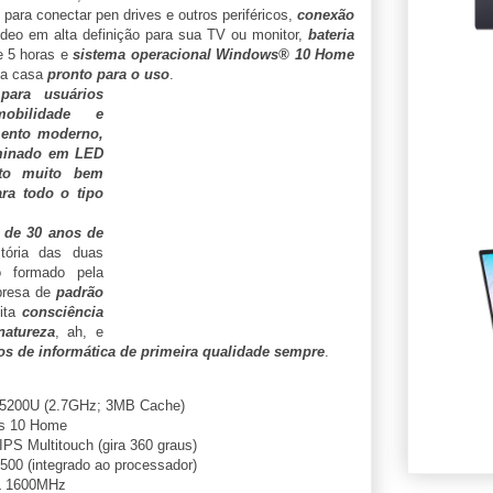
para conectar pen drives e outros periféricos,
conexão
vídeo em alta definição para sua TV ou monitor,
bateria
 5 horas e
sistema operacional Windows® 10 Home
ua casa
pronto para o uso
.
para usuários
obilidade e
ento moderno,
uminado em LED
to muito bem
ra todo o tipo
 de 30 anos de
tória das duas
 formado pela
presa de
padrão
ita
consciência
atureza
, ah, e
os de informática de primeira qualidade sempre
.
-5200U (2.7GHz; 3MB Cache)
s 10 Home
PS Multitouch (gira 360 graus)
500 (integrado ao processador)
L 1600MHz