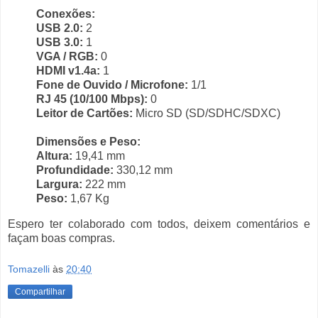
Conexões:
USB 2.0:
2
USB 3.0:
1
VGA / RGB:
0
HDMI v1.4a:
1
Fone de Ouvido / Microfone:
1/1
RJ 45 (10/100 Mbps):
0
Leitor de Cartões:
Micro SD (SD/SDHC/SDXC)
Dimensões e Peso:
Altura:
19,41 mm
Profundidade:
330,12 mm
Largura:
222 mm
Peso:
1,67 Kg
Espero ter colaborado com todos, deixem comentários e
façam boas compras.
Tomazelli
às
20:40
Compartilhar