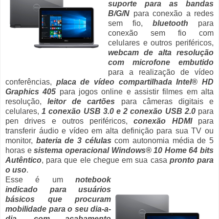
suporte para as bandas
B/G/N
para conexão a redes
sem fio,
bluetooth
para
conexão sem fio com
celulares e outros periféricos,
webcam de alta resolução
com microfone embutido
para a realização de vídeo
conferências,
placa de vídeo compartilhada Intel® HD
Graphics 405
para jogos online e assistir filmes em alta
resolução,
leitor de cartões
para câmeras digitais e
celulares,
1 conexão USB 3.0 e 2 conexão USB 2.0
para
pen drives e outros periféricos,
conexão HDMI
para
transferir áudio e vídeo em alta definição para sua TV ou
monitor,
bateria de 3 células
com autonomia média de 5
horas e
sistema operacional Windows® 10 Home 64 bits
Autêntico
, para que ele chegue em sua casa
pronto para
o uso
.
Esse é um
notebook
indicado para usuários
básicos que procuram
mobilidade para o seu dia-a-
dia
,
com acabamento