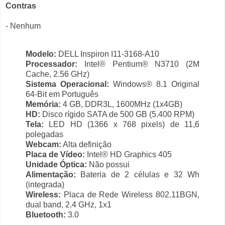
Contras
- Nenhum
Modelo:
DELL Inspiron I11-3168-A10
Processador:
Intel® Pentium® N3710 (2M
Cache, 2.56 GHz)
Sistema Operacional:
Windows® 8.1 Original
64-Bit em Português
Memória:
4 GB, DDR3L, 1600MHz (1x4GB)
HD:
Disco rígido SATA de 500 GB (5.400 RPM)
Tela:
LED HD (1366 x 768 pixels) de 11,6
polegadas
Webcam:
Alta definição
Placa de Vídeo:
Intel® HD Graphics 405
Unidade Óptica:
Não possui
Alimentação:
Bateria de 2 células e 32 Wh
(integrada)
Wireless:
Placa de Rede Wireless 802.11BGN,
dual band, 2.4 GHz, 1x1
Bluetooth:
3.0