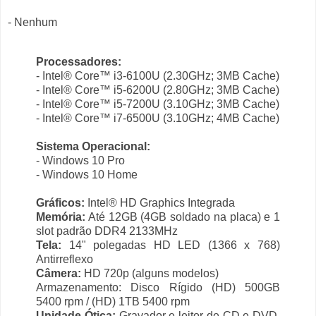
- Nenhum
Processadores:
- Intel® Core™ i3-6100U (2.30GHz; 3MB Cache)
- Intel® Core™ i5-6200U (2.80GHz; 3MB Cache)
- Intel® Core™ i5-7200U (3.10GHz; 3MB Cache)
- Intel® Core™ i7-6500U (3.10GHz; 4MB Cache)
Sistema Operacional:
- Windows 10 Pro
- Windows 10 Home
Gráficos:
Intel® HD Graphics Integrada
Memória:
Até 12GB (4GB soldado na placa) e 1
slot padrão DDR4 2133MHz
Tela:
14" polegadas HD LED (1366 x 768)
Antirreflexo
Câmera:
HD 720p (alguns modelos)
Armazenamento: Disco Rígido (HD) 500GB
5400 rpm / (HD) 1TB 5400 rpm
Unidade Ótica:
Gravador e leitor de CD e DVD,