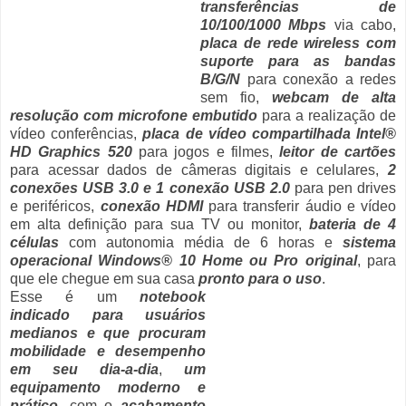
transferências de
10/100/1000 Mbps
via cabo,
placa de rede wireless com
suporte para as bandas
B/G/N
para conexão a redes
sem fio,
webcam de alta
resolução com microfone embutido
para a realização de
vídeo conferências,
placa de vídeo compartilhada Intel®
HD Graphics 520
para jogos e filmes,
leitor de cartões
para acessar dados de câmeras digitais e celulares,
2
conexões USB 3.0 e 1 conexão USB 2.0
para pen drives
e periféricos,
conexão HDMI
para transferir áudio e vídeo
em alta definição para sua TV ou monitor,
bateria de 4
células
com autonomia média de 6 horas e
sistema
operacional Windows® 10 Home ou Pro original
, para
que ele chegue em sua casa
pronto para o uso
.
Esse é um
notebook
indicado para usuários
medianos e que procuram
mobilidade e desempenho
em seu dia-a-dia
,
um
equipamento moderno e
prático
, com o
acabamento