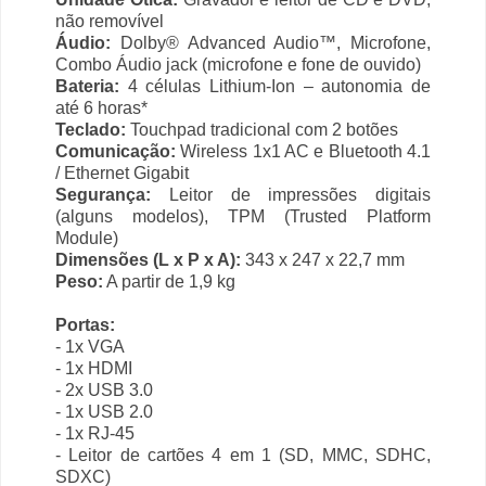
não removível
Áudio:
Dolby® Advanced Audio™, Microfone,
Combo Áudio jack (microfone e fone de ouvido)
Bateria:
4 células Lithium-Ion – autonomia de
até 6 horas*
Teclado:
Touchpad tradicional com 2 botões
Comunicação:
Wireless 1x1 AC e Bluetooth 4.1
/ Ethernet Gigabit
Segurança:
Leitor de impressões digitais
(alguns modelos), TPM (Trusted Platform
Module)
Dimensões (L x P x A):
343 x 247 x 22,7 mm
Peso:
A partir de 1,9 kg
Portas:
- 1x VGA
- 1x HDMI
- 2x USB 3.0
- 1x USB 2.0
- 1x RJ-45
- Leitor de cartões 4 em 1 (SD, MMC, SDHC,
SDXC)