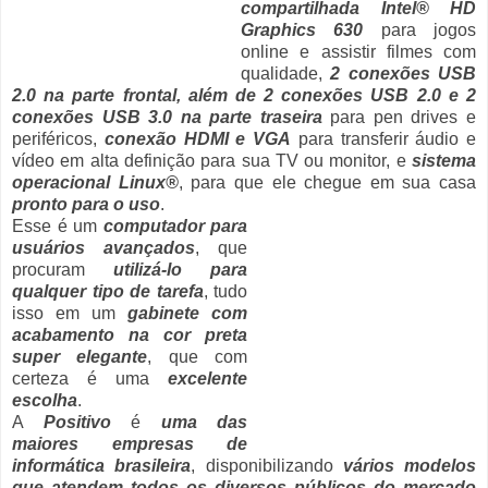
compartilhada Intel® HD
Graphics 630
para jogos
online e assistir filmes com
qualidade,
2 conexões USB
2.0 na parte frontal, além de 2 conexões USB 2.0 e 2
conexões USB 3.0 na parte traseira
para pen drives e
periféricos,
conexão HDMI e VGA
para transferir áudio e
vídeo em alta definição para sua TV ou monitor, e
sistema
operacional Linux®
, para que ele chegue em sua casa
pronto para o uso
.
Esse é um
computador para
usuários avançados
, que
procuram
utilizá-lo para
qualquer tipo de tarefa
, tudo
isso em um
gabinete com
acabamento na cor preta
super elegante
, que com
certeza é uma
excelente
escolha
.
A
Positivo
é
uma das
maiores empresas de
informática brasileira
, disponibilizando
vários modelos
que atendem todos os diversos públicos do mercado