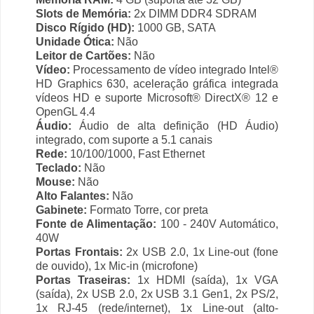
Slots de Memória:
2x DIMM DDR4 SDRAM
Disco Rígido (HD):
1000 GB, SATA
Unidade Ótica:
Não
Leitor de Cartões:
Não
Vídeo:
Processamento de vídeo integrado Intel®
HD Graphics 630, aceleração gráfica integrada
vídeos HD e suporte Microsoft® DirectX® 12 e
OpenGL 4.4
Áudio:
Áudio de alta definição (HD Áudio)
integrado, com suporte a 5.1 canais
Rede:
10/100/1000, Fast Ethernet
Teclado:
Não
Mouse:
Não
Alto Falantes:
Não
Gabinete:
Formato Torre, cor preta
Fonte de Alimentação:
100 - 240V Automático,
40W
Portas Frontais:
2x USB 2.0, 1x Line-out (fone
de ouvido), 1x Mic-in (microfone)
Portas Traseiras:
1x HDMI (saída), 1x VGA
(saída), 2x USB 2.0, 2x USB 3.1 Gen1, 2x PS/2,
1x RJ-45 (rede/internet), 1x Line-out (alto-