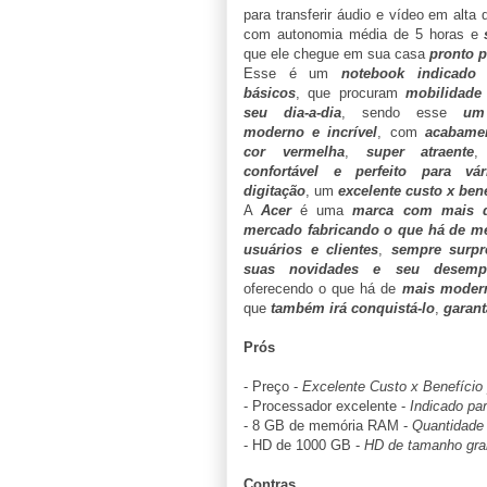
para transferir áudio e vídeo em alta
com autonomia média de 5 horas e
que ele chegue em sua casa
pronto p
Esse é um
notebook indicado 
básicos
, que procuram
mobilidade
seu dia-a-dia
, sendo esse
um
moderno e incrível
, com
acabamen
cor vermelha
,
super atraente
confortável e perfeito para vá
digitação
, um
excelente custo x bene
A
Acer
é uma
marca com mais 
mercado fabricando o que há de me
usuários e clientes
,
sempre surp
suas novidades e seu desempe
oferecendo o que há de
mais modern
que
também irá conquistá-lo
,
garant
Prós
- Preço -
Excelente Custo x Benefício 
- Processador excelente -
Indicado par
- 8 GB de memória RAM -
Quantidade 
- HD de 1000 GB -
HD de tamanho gran
Contras