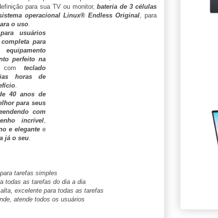
 definição para sua TV ou monitor,
bateria de 3 células
sistema operacional Linux® Endless Original
, para
ara o uso
.
para usuários
 completa para
 equipamento
to perfeito na
, com
teclado
rias horas de
fício
.
de 40 anos de
lhor para seus
reendendo com
nho incrível
,
o e elegante
e
a já o seu
.
para tarefas simples
a todas as tarefas do dia a dia
alta, excelente para todas as tarefas
de, atende todos os usuários