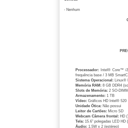
- Nenhum
PRE
Processador:
Intel® Core™ i3
frequência base / 3 MB Smart
Sistema Operacional:
Linux® 
Memória RAM:
8 GB DDR4 (sol
Slots de Memória:
2 SO-DIM
Armazenamento:
1 TB
Vídeo:
Gráficos HD Intel® 520
Unidade Ótica:
Não possui
Leitor de Cartões:
Micro SD
Webcam Câmera frontal:
HD (
Tela:
15.6” polegadas LED HD (
Áudio:
1,5W x 2 (estéreo)