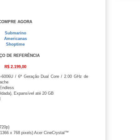
COMPRE AGORA
Submarino
Americanas
Shoptime
ÇO DE REFERÊNCIA
R$ 2.199,00
-6006U / 6ª Geração Dual Core / 2.00 GHz de
Cache
Endless
dada), Expansível até 20 GB
M
720p)
1366 x 768 pixels) Acer CineCrystal™