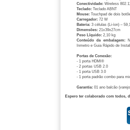
Conectividade:
Wireless 802.11
Teclado:
Teclado ABNT
Mouse:
Touchpad de dois botõ
Carregador:
72 W
Bateria:
3 células (Li-íon) – 5
Dimensões:
21x39x27cm
Peso Líquido:
2,10 kg
Conteúdo da embalagem:
No
Inmetro e Guia Rápido de Insta
Portas de Conexão:
- 1 porta HDMI®
- 2 portas USB 2.0
- 1 porta USB 3.0
- 1 porta padrão combo para mi
Garantia:
01 ano balcão (varejo
Espero ter colaborado com todos, 