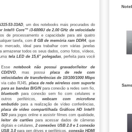
Note
A315-53-33AD
, um dos notebooks mais procurados do
r Intel® Core™ i3-6006U de 2.00 GHz de velocidade
eos de processamento e capacidade para até quatro
ualquer tarefa, com
8 GB de memória ram DDR4
, que
 mercado, ideal para trabalhar com várias janelas
a armazenar todos os seus dados, como fotos, vídeos,
m uma
tela LED de 15,6" polegadas
, perfeita para você
Esse
notebook não possui gravador/leitor de
CD/DVD
, mas possui
placa de rede com
velocidades de transferências de 10/100/1000 Mbps
via cabo RJ45,
placa de rede wireless com suporte
Sams
para as bandas B/G/N
para conexão a redes sem fio,
bluetooth
para conexão sem fio com celulares e
outros periféricos,
webcam com microfone
embutido
para a realização de vídeo conferências,
placa de vídeo compartilhada Gráficos HD Intel®
520
para jogos online e assistir filmes com qualidade,
leitor de cartões
para acessar dados de câmeras
digitais e celulares,
2 conexões USB 2.0 e 1 conexão
USB 3.0
para pen drives e periféricos,
conexão HDMI