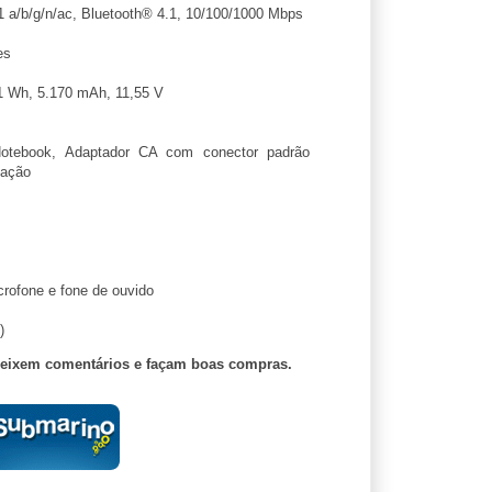
 a/b/g/n/ac, Bluetooth® 4.1, 10/100/1000 Mbps
es
9,1 Wh, 5.170 mAh, 11,55 V
tebook, Adaptador CA com conector padrão
lação
crofone e fone de ouvido
)
deixem comentários e façam boas compras.